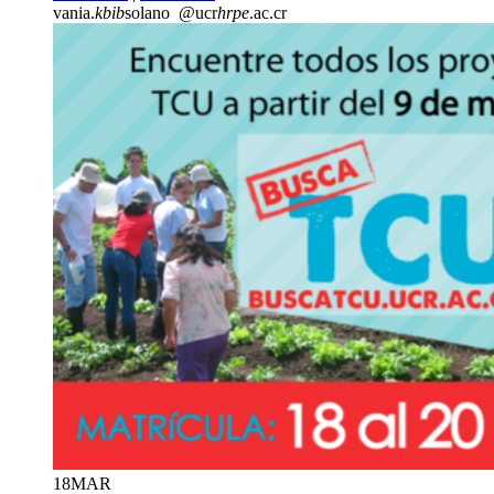
vania.
kbib
solano
@ucr
hrpe
.ac.cr
18
MAR