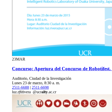
23
MAR
Concurso: Apertura del Concurso de Robotifest. V
Auditorio, Ciudad de la Investigación
Lunes 23 de marzo, 8:30 a. m.
2511-6688
|
2511-6698
luz.r
ftit
ivera
@ucr
alty
.ac.cr