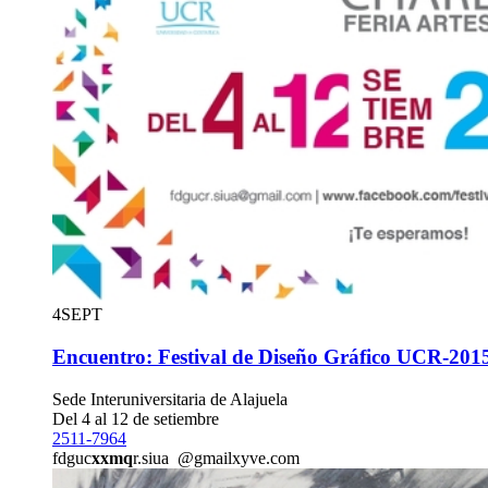
4
SEPT
Encuentro: Festival de Diseño Gráfico UCR-2015.
Sede Interuniversitaria de Alajuela
Del 4 al 12 de setiembre
2511-7964
fdguc
xxmq
r.siua
@gmail
xyve
.com