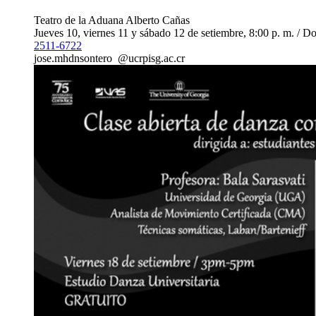
Teatro de la Aduana Alberto Cañas
Jueves 10, viernes 11 y sábado 12 de setiembre, 8:00 p. m. / D
2511-6722
jose.m
hdns
ontero
@ucr
pisg
.ac.cr