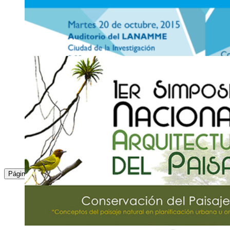
15
OCT
Presentación: V Informe del Estado de la Educa
Auditorio, Facultad de Educación
Jueves 15 de octubre, 3:00 p. m.
2511-1412
in
yylw
ie
@ucr
bklc
.ac.cr
16
OCT
Jornadas: IV Jornadas de Investigación en gestió
Auditorio, Ciudad de la Investigación
Viernes 16 de octubre, 1:30 p. m.
2511-5239
geolog
jwqp
ia.sep
@ucr
endk
.ac.cr
:
1
2
3
4
5
6
7
8
9
10
...
Página
20
OCT
Jornadas: Retos y Desafíos de la Televisión Digit
Auditorio del LANAMME, Ciudad de la Investigación