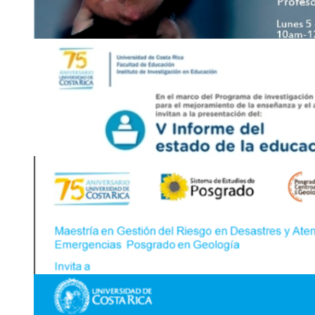
Foros: Tabaco y Ambiente
Auditorio, Ciudad de la Investigación
Viernes 11 de setiembre, de 9:00 a. m. a 12:00 m.
2511-2101
christia
jiqi
m.alvarez
@ucr
wmvy
.ac.cr
17
SEPT
Feria: Semanario "Universidad" en la Feria del
Antigua Aduana en Barrio Aranjuez, San José
Del 17 al 27 de setiembre
2511-6725
5
OCT
Taller ZoOdesplazamiento
Estudio #2 Danza Universitaria (Edificio Saprissa)
Del lunes 5 al viernes 9 de octubre, de 10 a. m. a 12:00 m.
2511-5579
|
2511-5564
danzaupr
jpne
oduccion
@gmail
rmhu
.com