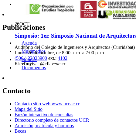
Martes 20 de octubre, 9:00 a. m.
2253-6491
pro
vvyx
sic
@ucr
jpdp
.ac.cr
26
OCT
Publicaciones
Simposio: 1er. Simposio Nacional de Arquitectura
Agenda
Auditorio del Colegio de Ingenieros y Arquitectos (Curridabat)
Multimedios
Lunes 26 de octubre, de 8:00 a. m. a 7:00 p. m.
(506-) 22023900
ext.:
4102
Noticias
Kle
vfmy
iva
@cfia
vede
.cr
Documentos
Contacto
Contacto sitio web www.ucr.ac.cr
Mapa del Sitio
Buzón interactivo de consultas
Directorio completo de contactos UCR
Admisión, matrícula y horarios
Becas