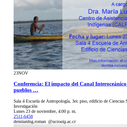
23
NOV
Conferencia: El impacto del Canal Interoceánico
pueblos …
Sala 4 Escuela de Antropología, 3er. piso, edificio de Ciencias 
Investigación
Lunes 23 de noviembre, 4:00 p. m.
2511-6458
dennia
nlng
.roman
@ucr
oaig
.ac.cr