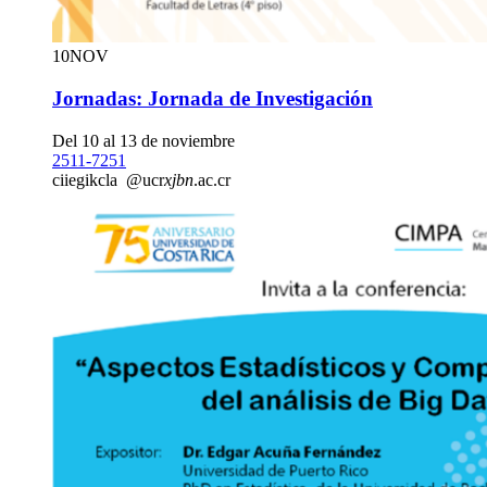
10
NOV
Jornadas: Jornada de Investigación
Del 10 al 13 de noviembre
2511-7251
cii
egik
cla
@ucr
xjbn
.ac.cr