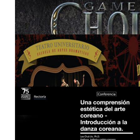
Aula de dibujo de la Escuela de Artes Plásticas
Miércoles 1 de julio, 3:00 p. m.
2511-8933
iia
lfmt
rte
@ucr
fdsb
.ac.cr
1
JUL
Comunicado: Cambio de contraseña de matrícul
Del 1 al 17 de julio
2511-5508
http://www.ori.ucr.ac.cr
22
AGO
Concierto: Game of Choir
Auditorio Abelardo Bonilla, Escuela de Estudios Generales