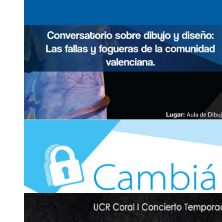
16
NOV
Comunicado: Ampliación de horario de las Bibl
1
JUL
Alfaro y Luis …
Conversatorio: Dibujo y diseño: Las fallas y
fogueras de la comunidad valenciana
Del 16 de noviembre al 13 de diciembre
2511-1360
|
2511-6303