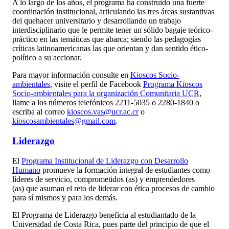
A lo largo de los años, el programa ha construido una fuerte
coordinación institucional, articulando las tres áreas sustantivas
del quehacer universitario y desarrollando un trabajo
interdisciplinario que le permite tener un sólido bagaje teórico-
práctico en las temáticas que abarca; siendo las pedagogías
críticas latinoamericanas las que orientan y dan sentido ético-
político a su accionar.
Para mayor información consulte en
Kioscos Socio-
ambientales
, visite el perfil de Facebook
Programa Kioscos
Socio-ambientales para la organización Comunitaria UCR
,
llame a los números telefónicos 2211-5035 o 2280-1840 o
escriba al correo
kioscos.vas@ucr.ac.cr
o
kioscosambientales@gmail.com
.
Liderazgo
El
Programa Institucional de Liderazgo con Desarrollo
Humano
promueve la formación integral de estudiantes como
líderes de servicio, comprometidos (as) y emprendedores
(as) que asuman el reto de liderar con ética procesos de cambio
para sí mismos y para los demás.
El Programa de Liderazgo beneficia al estudiantado de la
Universidad de Costa Rica, pues parte del principio de que el