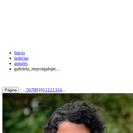
Inicio
noticias
autores
gabriela_mayorgalope…
: ...
5
6
7
8
9
10
11
12
13
14
...
Página