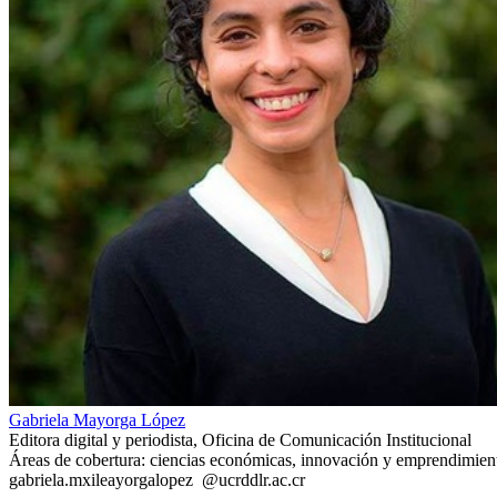
Gabriela Mayorga López
Editora digital y periodista, Oficina de Comunicación Institucional
Áreas de cobertura: ciencias económicas, innovación y emprendimien
gabriela.m
xile
ayorgalopez
@ucr
ddlr
.ac.cr