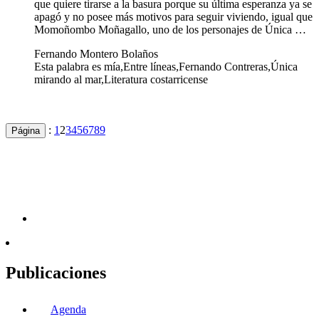
que quiere tirarse a la basura porque su última esperanza ya se
apagó y no posee más motivos para seguir viviendo, igual que
Momoñombo Moñagallo, uno de los personajes de Única …
Fernando Montero Bolaños
Esta palabra es mía,Entre líneas,Fernando Contreras,Única
mirando al mar,Literatura costarricense
:
1
2
3
4
5
6
7
8
9
Página
Publicaciones
Agenda