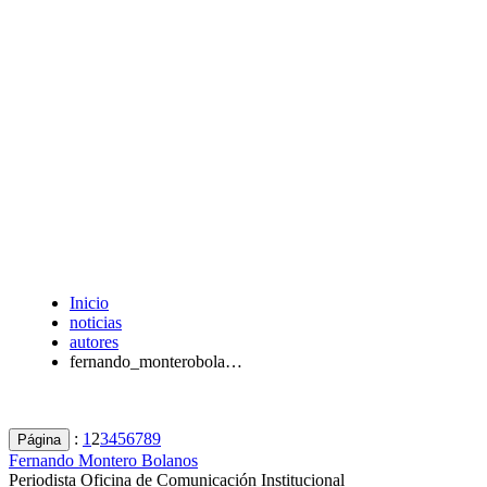
Inicio
noticias
autores
fernando_monterobola…
:
1
2
3
4
5
6
7
8
9
Página
Fernando Montero Bolanos
Periodista Oficina de Comunicación Institucional