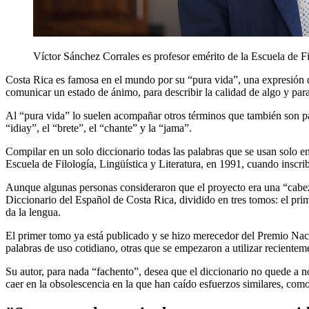
Víctor Sánchez Corrales es profesor emérito de la Escuela de Fi
Costa Rica es famosa en el mundo por su “pura vida”, una expresión qu
comunicar un estado de ánimo, para describir la calidad de algo y pa
Al “pura vida” lo suelen acompañar otros términos que también son par
“idiay”, el “brete”, el “chante” y la “jama”.
Compilar en un solo diccionario todas las palabras que se usan solo en
Escuela de Filología, Lingüística y Literatura, en 1991, cuando inscri
Aunque algunas personas consideraron que el proyecto era una “cabezon
Diccionario del Español de Costa Rica, dividido en tres tomos: el prim
da la lengua.
El primer tomo ya está publicado y se hizo merecedor del Premio Nac
palabras de uso cotidiano, otras que se empezaron a utilizar reciente
Su autor, para nada “fachento”, desea que el diccionario no quede a n
caer en la obsolescencia en la que han caído esfuerzos similares, com