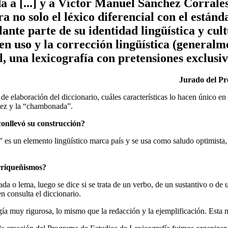
 a [...] y a Víctor Manuel Sánchez Corrales
a no solo el léxico diferencial con el estánd
ante parte de su identidad lingüística y cult
en uso y la corrección lingüística (general
l, una lexicografía con pretensiones exclusi
Jurado del Pr
 elaboración del diccionario, cuáles características lo hacen único en 
tez y la “chambonada”.
conllevó su construcción?
 es un elemento lingüístico marca país y se usa como saludo optimista, 
arriqueñismos?
da o lema, luego se dice si se trata de un verbo, de un sustantivo o de 
en consulta el diccionario.
ía muy rigurosa, lo mismo que la redacción y la ejemplificación. Esta m