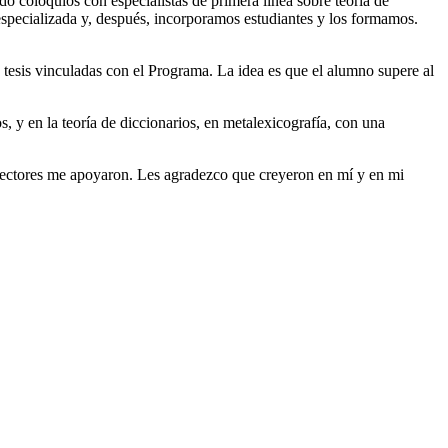
o coloquios con especialistas de primera línea sobre teoría de
specializada y, después, incorporamos estudiantes y los formamos.
n tesis vinculadas con el Programa. La idea es que el alumno supere al
s, y en la teoría de diccionarios, en metalexicografía, con una
rrectores me apoyaron. Les agradezco que creyeron en mí y en mi