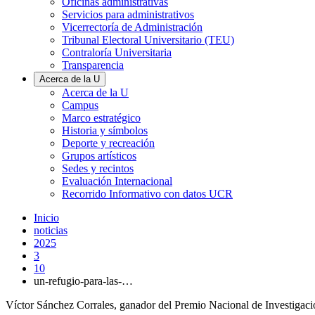
Oficinas administrativas
Servicios para administrativos
Vicerrectoría de Administración
Tribunal Electoral Universitario (TEU)
Contraloría Universitaria
Transparencia
Acerca de la U
Acerca de la U
Campus
Marco estratégico
Historia y símbolos
Deporte y recreación
Grupos artísticos
Sedes y recintos
Evaluación Internacional
Recorrido Informativo con datos UCR
Inicio
noticias
2025
3
10
un-refugio-para-las-…
Víctor Sánchez Corrales, ganador del Premio Nacional de Investigaci