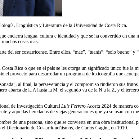
lología, Lingüística y Literatura de la Universidad de Costa Rica.
e encierra lengua, cultura e identidad y que se ha convertido en una ma
ra muchas cosas más.
te del ser costarricense. Entre ellos, “mae”, “tuanis”, “solo bueno” y
 Costa Rica o que en el país se les otorga un significado único fue la 
bió el proyecto para desarrollar un programa de lexicografía que acuerpar
ada”, al final, la perseverancia y el compromiso rindieron sus frutos y
ero abarca de la A hasta la M, el segundo va de la N a la Z, y el tercer
ional de Investigación Cultural
Luis Ferrero Acosta
2024 de manera com
mente y aquellas heredadas de viejas generaciones que ya se usan con me
ombre de una persona, sino que se convierta en una obra institucional p
o el Diccionario de Costarriqueñismos, de Carlos Gagini, en 1919.