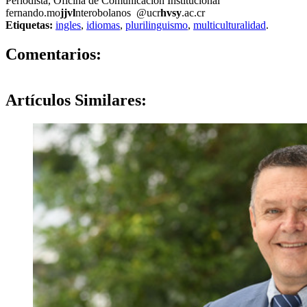
Periodista, Oficina de Comunicación Institucional
fernando.mo
jjvl
nterobolanos
@ucr
hvsy
.ac.cr
Etiquetas:
ingles
,
idiomas
,
plurilinguismo
,
multiculturalidad
.
0
Comentarios:
Artículos
Similares: