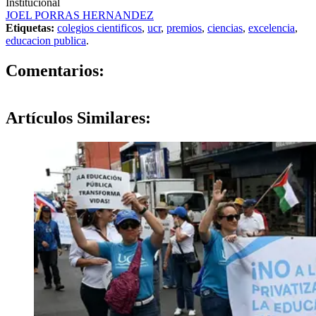
Institucional
JOEL PORRAS HERNANDEZ
Etiquetas:
colegios cientificos
,
ucr
,
premios
,
ciencias
,
excelencia
,
educacion publica
.
0
Comentarios:
Artículos
Similares: