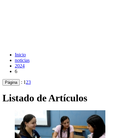
Inicio
noticias
2024
6
:
1
2
3
Página
Listado de Artículos