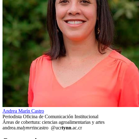
Andrea Marín Castro
Periodista Oficina de Comunicación Institucional
Áreas de cobertura: ciencias agroalimentarias y artes
andrea.ma
lymr
rincastro
@ucr
tynn
.ac.cr