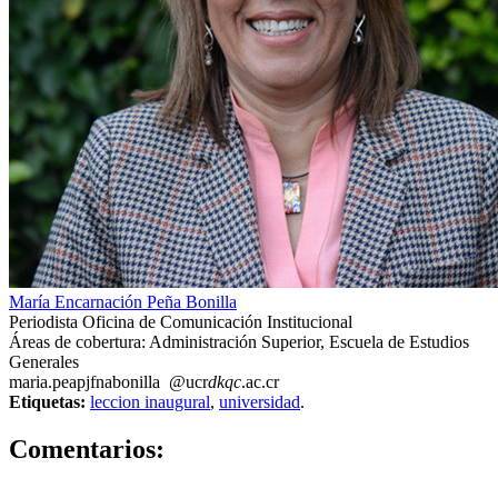
María Encarnación Peña Bonilla
Periodista Oficina de Comunicación Institucional
Áreas de cobertura: Administración Superior, Escuela de Estudios
Generales
maria.pe
apjf
nabonilla
@ucr
dkqc
.ac.cr
Etiquetas:
leccion inaugural
,
universidad
.
0
Comentarios: