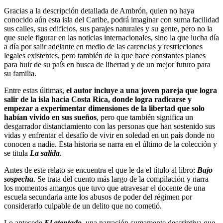
Gracias a la descripción detallada de Ambrón, quien no haya
conocido aún esta isla del Caribe, podrá imaginar con suma facilidad
sus calles, sus edificios, sus parajes naturales y su gente, pero no la
que suele figurar en las noticias internacionales, sino la que lucha día
a día por salir adelante en medio de las carencias y restricciones
legales existentes, pero también de la que hace constantes planes
para huir de su país en busca de libertad y de un mejor futuro para
su familia.
Entre estas últimas,
el autor incluye a una joven pareja que logra
salir de la isla hacia Costa Rica, donde logra radicarse y
empezar a experimentar dimensiones de la libertad que solo
habían vivido en sus sueños
, pero que también significa un
desgarrador distanciamiento con las personas que han sostenido sus
vidas y enfrentar el desafío de vivir en soledad en un país donde no
conocen a nadie. Esta historia se narra en el último de la colección y
se titula
La salida
.
Antes de este relato se encuentra el que le da el título al libro:
Bajo
sospecha
. Se trata del cuento más largo de la compilación y narra
los momentos amargos que tuvo que atravesar el docente de una
escuela secundaria ante los abusos de poder del régimen por
considerarlo culpable de un delito que no cometió.
Lo antecede
El atentado
, una narración sumamente descriptiva que