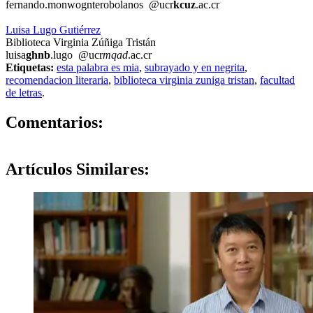
fernando.mo
nwog
nterobolanos
@ucr
kcuz
.ac.cr
Luisa Lugo Gutiérrez
Biblioteca Virginia Zúñiga Tristán
luisa
ghnb
.lugo
@ucr
mqad
.ac.cr
Etiquetas:
esta palabra es mia
,
subrayado y en negrita
,
recomendacion literaria
,
biblioteca virginia zuniga tristan
,
facultad
de letras
.
0
Comentarios:
Artículos
Similares: