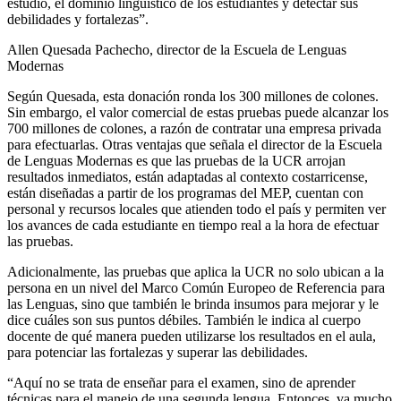
estudio, el dominio lingüístico de los estudiantes y detectar sus
debilidades y fortalezas”.
Allen Quesada Pachecho, director de la Escuela de Lenguas
Modernas
Según Quesada, esta donación ronda los 300 millones de colones.
Sin embargo, el valor comercial de estas pruebas puede alcanzar los
700 millones de colones, a razón de contratar una empresa privada
para efectuarlas. Otras ventajas que señala el director de la Escuela
de Lenguas Modernas es que las pruebas de la UCR arrojan
resultados inmediatos, están adaptadas al contexto costarricense,
están diseñadas a partir de los programas del MEP, cuentan con
personal y recursos locales que atienden todo el país y permiten ver
los avances de cada estudiante en tiempo real a la hora de efectuar
las pruebas.
Adicionalmente, las pruebas que aplica la UCR no solo ubican a la
persona en un nivel del Marco Común Europeo de Referencia para
las Lenguas, sino que también le brinda insumos para mejorar y le
dice cuáles son sus puntos débiles. También le indica al cuerpo
docente de qué manera pueden utilizarse los resultados en el aula,
para potenciar las fortalezas y superar las debilidades.
“
Aquí no se trata de enseñar para el examen, sino
de
aprender
técnicas para el manejo de una segunda lengua. Entonces, va mucho