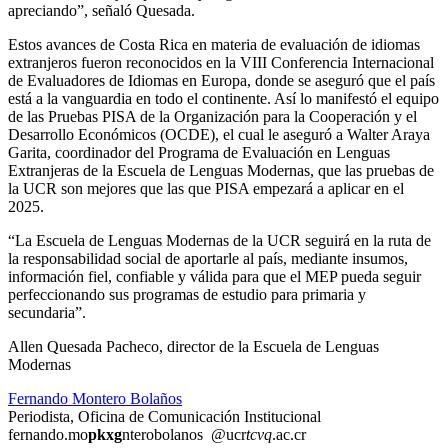
apreciando”, señaló Quesada.
Estos avances de Costa Rica en materia de evaluación de idiomas
extranjeros fueron reconocidos en la VIII Conferencia Internacional
de Evaluadores de Idiomas en Europa, donde se aseguró que el país
está a la vanguardia en todo el continente. Así lo manifestó el equipo
de las Pruebas PISA de la Organización para la Cooperación y el
Desarrollo Económicos (OCDE), el cual le aseguró a Walter Araya
Garita, coordinador del Programa de Evaluación en Lenguas
Extranjeras de la Escuela de Lenguas Modernas, que las pruebas de
la UCR son mejores que las que PISA empezará a aplicar en el
2025.
“
La Escuela de Lenguas Modernas de la UCR seguirá en la ruta de
la responsabilidad social de aportarle al país, mediante insumos,
información fiel, confiable
y
válida para que el MEP pueda seguir
perfeccionando sus programas de estudio para
p
rimaria y
s
ecundaria”.
Allen Quesada Pacheco, director de la Escuela de Lenguas
Modernas
Fernando Montero Bolaños
Periodista, Oficina de Comunicación Institucional
fernando.mo
pkxg
nterobolanos
@ucr
tcvq
.ac.cr