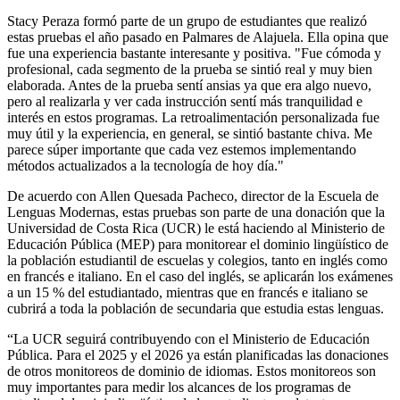
Stacy Peraza formó parte de un grupo de estudiantes que realizó
estas pruebas el año pasado en Palmares de Alajuela. Ella opina que
fue una experiencia bastante interesante y positiva. "Fue cómoda y
profesional, cada segmento de la prueba se sintió real y muy bien
elaborada. Antes de la prueba sentí ansias ya que era algo nuevo,
pero al realizarla y ver cada instrucción sentí más tranquilidad e
interés en estos programas. La retroalimentación personalizada fue
muy útil y la experiencia, en general, se sintió bastante chiva. Me
parece súper importante que cada vez estemos implementando
métodos actualizados a la tecnología de hoy día."
De acuerdo con Allen Quesada Pacheco, director de la Escuela de
Lenguas Modernas, estas pruebas son parte de una donación que la
Universidad de Costa Rica (UCR) le está haciendo al Ministerio de
Educación Pública (MEP) para monitorear el dominio lingüístico de
la población estudiantil de escuelas y colegios, tanto en inglés como
en francés e italiano. En el caso del inglés, se aplicarán los exámenes
a un 15 % del estudiantado, mientras que en francés e italiano se
cubrirá a toda la población de secundaria que estudia estas lenguas.
“
La UCR seguirá contribuyendo con el Ministerio de Educación
Pública. Para el 2025 y el 2026 ya están planificadas las donaciones
de otros monitoreos de dominio de idiomas. Estos monitoreos son
muy importantes para medir los alcances de los programas de