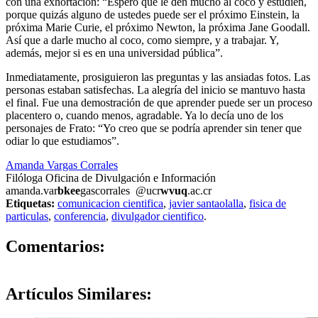
con una exhortación: “Espero que le den mucho al coco y estudien,
porque quizás alguno de ustedes puede ser el próximo Einstein, la
próxima Marie Curie, el próximo Newton, la próxima Jane Goodall.
Así que a darle mucho al coco, como siempre, y a trabajar. Y,
además, mejor si es en una universidad pública”.
Inmediatamente, prosiguieron las preguntas y las ansiadas fotos. Las
personas estaban satisfechas. La alegría del inicio se mantuvo hasta
el final. Fue una demostración de que aprender puede ser un proceso
placentero o, cuando menos, agradable. Ya lo decía uno de los
personajes de Frato: “Yo creo que se podría aprender sin tener que
odiar lo que estudiamos”.
Amanda Vargas Corrales
Filóloga Oficina de Divulgación e Información
amanda.var
bkee
gascorrales
@ucr
wvuq
.ac.cr
Etiquetas:
comunicacion cientifica
,
javier santaolalla
,
fisica de
particulas
,
conferencia
,
divulgador cientifico
.
0
Comentarios:
Artículos
Similares: