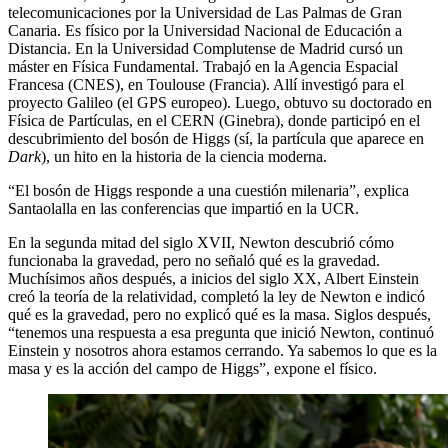
telecomunicaciones por la Universidad de Las Palmas de Gran
Canaria. Es físico por la Universidad Nacional de Educación a
Distancia. En la Universidad Complutense de Madrid cursó un
máster en Física Fundamental. Trab
ajó en la Agencia Espacial
Francesa (CNES), en Toulouse (Francia). Allí investigó para el
proyecto Galileo (el GPS europeo). Luego, obtuvo su doctorado en
Física de Partículas, en el CERN (Ginebra), donde participó en el
descubrimiento del bosón de Higgs (sí, la partícula que aparece en
Dark
), un hito en la historia de la ciencia moderna.
“El bosón de Higgs responde a una cuestión milenaria”, explica
Santaolalla en las conferencias que impartió en la UCR.
En la segunda mitad del siglo XVII, Newton descubrió cómo
funcionaba la gravedad, pero no señaló qué es la gravedad.
Muchísimos años después, a inicios del siglo XX, Albert Einstein
creó la teoría de la relatividad, completó la ley de Newton e indicó
qué es la gravedad, pero no explicó qué es la masa. Siglos después,
“tenemos una respuesta a esa
pregunta que inició Newton, continuó
Einstein y nosotros ahora estamos cerrando. Ya sabemos lo que es la
masa y es la acción del campo de Higgs”, expone el físico.