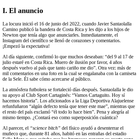
I. El anuncio
La locura inició el 16 de junio del 2022, cuando Javier Santaolalla
Camino publicó la bandera de Costa Rica y les dijo a los hijos de
Newton que tenía algo que anunciarles. Inmediatamente, el
Instagram del científico se llenó de corazones y comentarios.
¡Empezó la expectativa!
Al día siguiente, confirmó lo que muchos deseaban: “del 9 al 17 de
julio estaré en Costa Rica. Muero de ilusión por favor, 4 años
después vuelvo al país que tanto cariño me dio”. Otra vez: más de
mil comentarios en una foto en la cual se engalanaba con la camiseta
de la Sele. Él sabe cómo acercarse al público.
La atmósfera futbolera se fortaleció días después. Santaolalla le dio
su apoyo al Club Sport Cartaginés: “Vamos Cartaguito. Hoy sí
hacemos historia”. Los aficionados a la Liga Deportiva Alajuelense
refunfuñaron “algún defecto tenía que tener este mae”, mientras que
el resto del país exclamó “él todo lo hace bien”. Pena y alegría al
mismo tiempo. ¿Contará eso como superposición cuántica?
Al parecer, el
“science bitch”
del físico ayudó a desenterrar el
muñeco que, durante 81 años, habitó en las entrañas del estadio