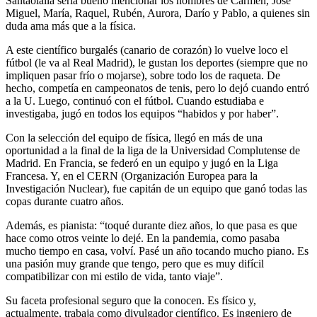
Santaolalla sería bueno mencionar los nombres de Carmen, José
Miguel, María, Raquel, Rubén, Aurora, Darío y Pablo, a quienes sin
duda ama más que a la física.
A este científico burgalés (canario de corazón) lo vuelve loco el
fútbol (le va al Real Madrid), le gustan los deportes (siempre que no
impliquen pasar frío o mojarse), sobre todo los de raqueta. De
hecho, competía en campeonatos de tenis, pero lo dejó cuando entró
a la U. Luego, continuó con el fútbol. Cuando estudiaba e
investigaba, jugó en todos los equipos “habidos y por haber”.
Con la selección del equipo de física, llegó en más de una
oportunidad a la final de la liga de la Universidad Complutense de
Madrid. En Francia, se federó en un equipo y jugó en la Liga
Francesa. Y, en el CERN (Organización Europea para la
Investigación Nuclear), fue capitán de un equipo que ganó todas las
copas durante
cuatro años.
Además, es pianista: “toqué durante diez años, lo que pasa es que
hace como otros veinte lo dejé. En la pandemia, como pasaba
mucho tiempo en casa, volví. Pasé un año tocando mucho piano. Es
una pasión muy grande que tengo, pero que es muy difícil
compatibilizar con mi estilo de vida, tanto viaje”.
Su faceta profesional seguro que la conocen. Es físico y,
actualmente, trabaja como divulgador científico. Es ingeniero de