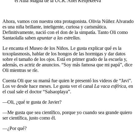
el Aula Magna de la UCR.
Anel Kenjekeeva
Ahora, vamos con nuestra otra protagonista. Olivia Núñez Alvarado
es una niña brillante, inteligente, curiosa y carismática.
Definitivamente, nació con el don de la simpatía. Tanto Oli como
Santaolalla saben
apuntar a las estrellas.
Le encanta el Museo de los Niños. Le gusta explicar qué es la
toxoplasmosis, hablar de los hongos de las hormigas y dar datos
sobre el tamaño de los ojos. Está en primer grado de la escuela y,
además, es actriz de anuncios. “Soy más famosa que mi papá”, dice
Oli mientras se ríe.
Cuenta Oli que su mamá fue quien le presentó los videos de “Javi”.
Los ve desde hace meses. Le gusta ver el canal
La vaca esférica
, en
el cual sale el doctor “Salsaoplaya”.
—Oli, ¿qué te gusta de Javier?
—Me gusta que sea científico, porque yo cuando sea grande quiero
ser científica, justo como él.
—¿Por qué?