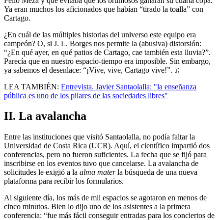
Fello Meza y que evitaba que los brumosos ganaran su cuarta copa.
Ya eran muchos los aficionados que habían “tirado la toalla” con
Cartago.
¿En cuál de las múltiples historias del universo este equipo era
campeón? O, si J. L. Borges nos permite la (abusiva) distorsión:
“¿En qué ayer, en qué patios de Cartago, cae también esta lluvia?”.
Parecía que en nuestro espacio-tiempo era imposible. Sin embargo,
ya sabemos el desenlace: “¡Vive, vive, Cartago vive!”. ♫
LEA TAMBIÉN:
Entrevista. Javier Santaolalla: "la enseñanza
pública es uno de los pilares de las sociedades libres"
II. La avalancha
Entre las instituciones que visitó Santaolalla, no podía faltar la
Universidad de Costa Rica (UCR). Aquí, el científico impartió dos
conferencias, pero no fueron suficientes. La fecha que se fijó para
inscribirse en los eventos tuvo que cancelarse. La avalancha de
solicitudes le exigió a la
alma mater
la búsqueda de una nueva
plataforma para recibir los formularios.
Al siguiente día, los más de mil espacios se agotaron en menos de
cinco minutos. Bien lo dijo uno de los asistentes a la primera
conferencia: “fue más fácil conseguir entradas para los conciertos de