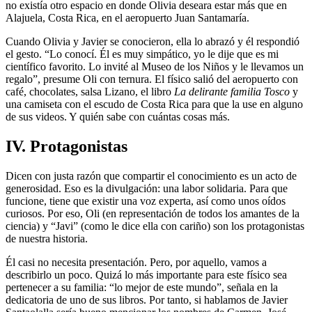
no existía otro espacio en donde Olivia deseara estar más que en
Alajuela, Costa Rica, en el aeropuerto Juan Santamaría.
Cuando Olivia y Javier se conocieron, ella lo abrazó y él respondió
el gesto. “Lo conocí. Él es muy simpático, yo le dije que es mi
científico favorito. Lo invité al Museo de los Niños y le llevamos un
regalo”, presume Oli con ternura. El físico salió del aeropuerto con
café, chocolates, salsa Lizano, el libro
La delirante familia Tosco
y
una camiseta con el escudo de Costa Rica para que la use en alguno
de sus videos. Y quién sabe con cuántas cosas más.
IV. Protagonistas
Dicen con justa razón que compartir el conocimiento es un acto de
generosidad. Eso es la divulgación: una labor solidaria. Para que
funcione, tiene que existir una voz experta, así como unos oídos
curiosos. Por eso, Oli (en representación de todos los amantes de la
ciencia) y “Javi” (como le dice ella con cariño) son los protagonistas
de nuestra historia.
Él casi no necesita presentación. Pero, por aquello, vamos a
describirlo un poco. Quizá lo más importante para este físico sea
pertenecer a su familia: “lo mejor de este mundo”, señala en la
dedicatoria de uno de sus libros. Por tanto, si hablamos de Javier