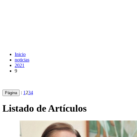
Inicio
noticias
2021
9
:
1
2
3
4
Página
Listado de Artículos