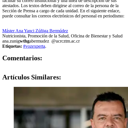
facilitar su correo institucional y una línea de descripción de sus
atestados. Los textos deben dirigirse al correo de la persona de la
Sección de Prensa a cargo de cada unidad. En el siguiente enlace,
puede consultar los correos electrónicos del personal en periodismo:
https://oci.ucr.ac.cr/prensa.html
Máster Ana Yanci Zúñiga Bermúdez
Nutricionista, Promoción de la Salud, Oficina de Bienestar y Salud
ana.zunig
wthg
abermudez
@ucr
cztm
.ac.cr
Etiquetas:
#vozexperta
.
0
Comentarios:
Artículos
Similares: