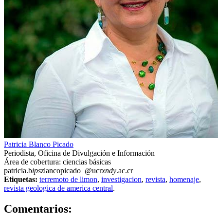
Patricia Blanco Picado
Periodista, Oficina de Divulgación e Información
Área de cobertura: ciencias básicas
patricia.b
ipsz
lancopicado
@ucr
xndy
.ac.cr
Etiquetas:
terremoto de limon
,
investigacion
,
revista
,
homenaje
,
revista geologica de america central
.
0
Comentarios: