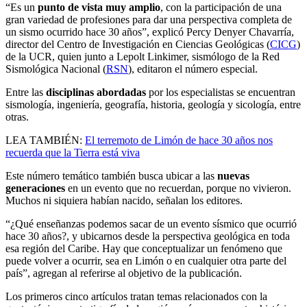
“Es un
punto de vista muy amplio
, con la participación de una
gran variedad de profesiones para dar una perspectiva completa de
un sismo ocurrido hace 30 años”, explicó Percy Denyer Chavarría,
director del Centro de Investigación en Ciencias Geológicas (
CICG
)
de la UCR, quien junto a Lepolt Linkimer, sismólogo de la Red
Sismológica Nacional (
RSN
), editaron el número especial.
Entre las
disciplinas abordadas
por los especialistas se encuentran
sismología, ingeniería, geografía, historia, geología y sicología, entre
otras.
LEA TAMBIÉN:
El terremoto de Limón de hace 30 años nos
recuerda que la Tierra está viva
Este número temático también busca ubicar a las
nuevas
generaciones
en un evento que no recuerdan, porque no vivieron.
Muchos ni siquiera habían nacido, señalan los editores.
“¿Qué enseñanzas podemos sacar de un evento sísmico que ocurrió
hace 30 años?, y ubicarnos desde la perspectiva geológica en toda
esa región del Caribe. Hay que conceptualizar un fenómeno que
puede volver a ocurrir, sea en Limón o en cualquier otra parte del
país”, agregan al referirse al objetivo de la publicación.
Los primeros cinco artículos tratan temas relacionados con la