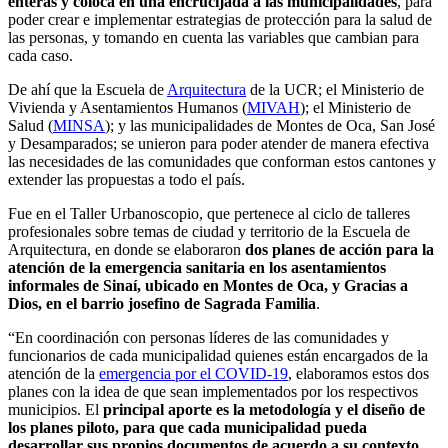
enteras y coloca en una encrucijada a las municipalidades
, para
poder crear e implementar estrategias de protección para la salud de
las personas, y tomando en cuenta las variables que cambian para
cada caso.
De ahí que la Escuela de
Arquitectura
de la UCR; el Ministerio de
Vivienda y Asentamientos Humanos (
MIVAH
); el Ministerio de
Salud (
MINSA
); y las municipalidades de Montes de Oca, San José
y Desamparados; se unieron para poder atender de manera efectiva
las necesidades de las comunidades que conforman estos cantones y
extender las propuestas a todo el país.
Fue en el Taller Urbanoscopio, que pertenece al ciclo de talleres
profesionales sobre temas de ciudad y territorio de la Escuela de
Arquitectura, en donde se elaboraron
dos planes de acción para la
atención de la emergencia sanitaria en los asentamientos
informales de Sinaí, ubicado en Montes de Oca, y Gracias a
Dios, en el barrio josefino de Sagrada Familia
.
“En coordinación con personas líderes de las comunidades y
funcionarios de cada municipalidad quienes están encargados de la
atención de la
emergencia por el COVID-19
, elaboramos estos dos
planes con la idea de que sean implementados por los respectivos
municipios. El
principal aporte es la metodología y el diseño de
los planes piloto, para que cada municipalidad pueda
desarrollar sus propios documentos de acuerdo a su contexto