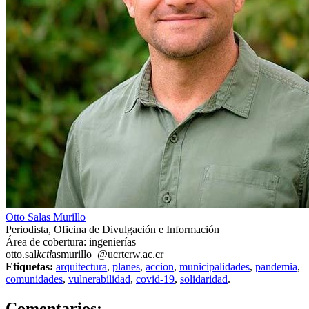
Otto Salas Murillo
Periodista, Oficina de Divulgación e Información
Área de cobertura: ingenierías
otto.sal
kctl
asmurillo
@ucr
tcrw
.ac.cr
Etiquetas:
arquitectura
,
planes
,
accion
,
municipalidades
,
pandemia
,
comunidades
,
vulnerabilidad
,
covid-19
,
solidaridad
.
0
Comentarios: