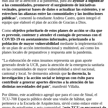
más allá de la atención a la pandemia, para así
ayudar a dignificar
a las comunidades, promover el surgimiento de iniciativas
vecinales, generar bases de datos o actualizar las existentes, y se
estrechen las alianzas entre las comunidades y las instituciones
públicas
”, comentó la estudiante Andrea Castro, quien integró el
equipo que elaboró el plan de acción de Gracias a Dios.
Como
objetivo prioritario de estos planes de acción se cita que
es prevenir, contener y atender el contagio de personas con el
COVID-19 en asentamientos informales, priorizando a la
población de mayor vulnerabilidad
mediante la implementación
de un plan de acción interinstitucional y multinivel, así como los
planes locales de preparativos y respuesta ante la pandemia.
“La elaboración de estos insumos representa un gran aporte
generado desde la UCR, para la atención de la emergencia sanitaria
en las comunidades de mayor vulnerabilidad a nivel nacional,
cantonal y local. Se demuestra además que
la docencia, la
investigación y la acción social se integran con éxito para
contribuir a generar aportes directos a la atención de las
distintas necesidades del país
”, manifestó Villalta.
Por último, este académico agregó que para el caso de Sinaí, el
TCU-708 Espacio público desde una visión de hábitat, que
pertenece a la Escuela de Arquitectura, sirvió como enlace entre el
grupo de estudiantes y esta comunidad, “
este TCU s
e encargará de