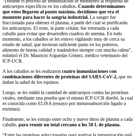
“Durante el proceso de inmunización se monitoreó la respuesta de
anticuerpos específicos en los caballos.
Cuando determinamos
que estos llegaron al punto máximo, decidimos que era el
momento para hacer la sangría industrial.
La sangre fue
fraccionada para obtener el plasma, a partir del cual se purificarán
los anticuerpos. El resto, la parte celular, fue retornada a cada
caballo para evitar que desarrollen cuadros de anemia. En todo
momento, a los caballos se les estuvo vigilando muy de cerca su
estado de salud, que tuvieran suficiente pasto en los potreros,
alimento de buena calidad y tratándolos siempre con mucha calma”,
enfatizó el Dr. Mauricio Arguedas Gómez, médico veterinario del
ICP-UCR.
A los caballos se les realizaron
cuatro inmunizaciones con
combinaciones diferentes de proteínas del SARS-CoV-2,
que no
dañan la salud de los equinos.
Luego, se les midió la cantidad de anticuerpos contra las proteínas
virales, mediante una prueba que el mismo ICP-UCR diseñó, la cual
es conocida como ELISA (ensayo por inmunoabsorción ligado a
enzimas).
Finalmente, se les extrajo entre ocho y nueve litros de plasma a cada
caballo,
para reunir un total cercano a los 50 L de plasma.
“Entre las proteínas seleccionadas para realizar la inmunización está