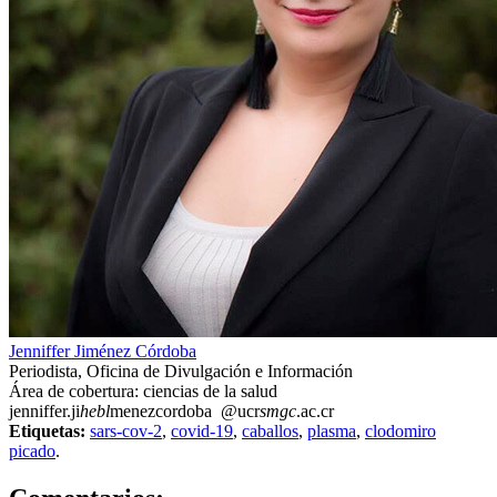
Jenniffer Jiménez Córdoba
Periodista, Oficina de Divulgación e Información
Área de cobertura: ciencias de la salud
jenniffer.ji
hebl
menezcordoba
@ucr
smgc
.ac.cr
Etiquetas:
sars-cov-2
,
covid-19
,
caballos
,
plasma
,
clodomiro
picado
.
0