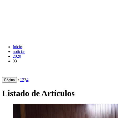
Inicio
noticias
2020
03
:
1
2
3
4
Página
Listado de Artículos