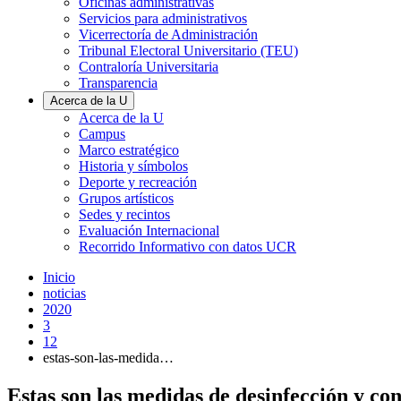
Oficinas administrativas
Servicios para administrativos
Vicerrectoría de Administración
Tribunal Electoral Universitario (TEU)
Contraloría Universitaria
Transparencia
Acerca de la U
Acerca de la U
Campus
Marco estratégico
Historia y símbolos
Deporte y recreación
Grupos artísticos
Sedes y recintos
Evaluación Internacional
Recorrido Informativo con datos UCR
Inicio
noticias
2020
3
12
estas-son-las-medida…
Estas son las medidas de desinfección y co