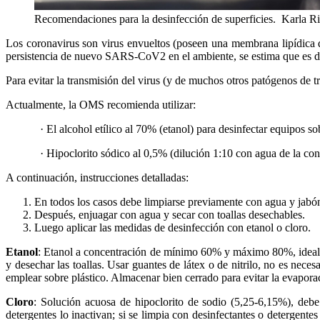
Recomendaciones para la desinfección de superficies.
Karla R
Los coronavirus son virus envueltos (poseen una membrana lipídica q
persistencia de nuevo SARS-CoV2 en el ambiente, se estima que es de 
Para evitar la transmisión del virus (y de muchos otros patógenos de t
Actualmente, la OMS recomienda utilizar:
· El alcohol etílico al 70% (etanol) para desinfectar equipos 
· Hipoclorito sódico al 0,5% (dilución 1:10 con agua de la con
A continuación, instrucciones detalladas:
En todos los casos debe limpiarse previamente con agua y jabón 
Después, enjuagar con agua y secar con toallas desechables.
Luego aplicar las medidas de desinfección con etanol o cloro.
Etanol
: Etanol a concentración de mínimo 60% y máximo 80%, ideal 70
y desechar las toallas. Usar guantes de látex o de nitrilo, no es nece
emplear sobre plástico. Almacenar bien cerrado para evitar la evapora
Cloro
: Solución acuosa de hipoclorito de sodio (5,25-6,15%), debe
detergentes lo inactivan; si se limpia con desinfectantes o detergen