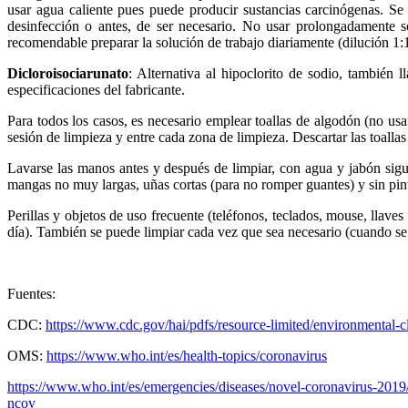
usar agua caliente pues puede producir sustancias carcinógenas. Se d
desinfección o antes, de ser necesario. No usar prolongadamente s
recomendable preparar la solución de trabajo diariamente (dilución 1:
Dicloroisociarunato
: Alternativa al hipoclorito de sodio, también
especificaciones del fabricante.
Para todos los casos, es necesario emplear toallas de algodón (no usa
sesión de limpieza y entre cada zona de limpieza. Descartar las toallas
Lavarse las manos antes y después de limpiar, con agua y jabón sigui
mangas no muy largas, uñas cortas (para no romper guantes) y sin pint
Perillas y objetos de uso frecuente (teléfonos, teclados, mouse, llav
día). También se puede limpiar cada vez que sea necesario (cuando se v
Fuentes:
CDC:
https://www.cdc.gov/hai/pdfs/resource-limited/environmental-
OMS:
https://www.who.int/es/health-topics/coronavirus
https://www.who.int/es/emergencies/diseases/novel-coronavirus-2019/a
ncov