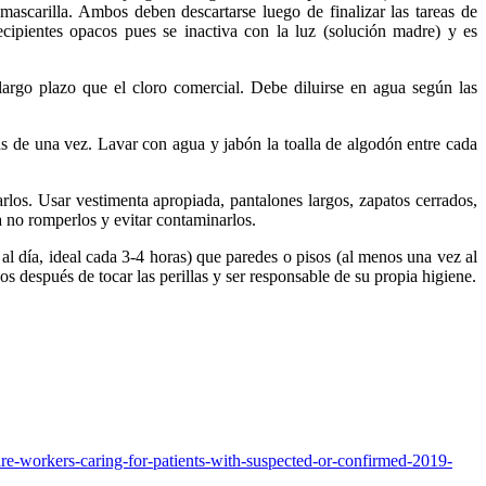
 mascarilla. Ambos deben descartarse luego de finalizar las tareas de
cipientes opacos pues se inactiva con la luz (solución madre) y es
 largo plazo que el cloro comercial. Debe diluirse en agua según las
más de una vez. Lavar con agua y jabón la toalla de algodón entre cada
rlos. Usar vestimenta apropiada, pantalones largos, zapatos cerrados,
a no romperlos y evitar contaminarlos.
al día, ideal cada 3-4 horas) que paredes o pisos (al menos una vez al
s después de tocar las perillas y ser responsable de su propia higiene.
are-workers-caring-for-patients-with-suspected-or-confirmed-2019-