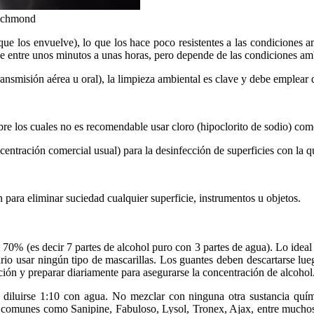
ichmond
ue los envuelve), lo que los hace poco resistentes a las condiciones a
entre unos minutos a unas horas, pero depende de las condiciones ambi
ransmisión aérea u oral), la limpieza ambiental es clave y debe emplear 
sobre los cuales no es recomendable usar cloro (hipoclorito de sodio) co
centración comercial usual) para la desinfección de superficies con la q
para eliminar suciedad cualquier superficie, instrumentos u objetos.
% (es decir 7 partes de alcohol puro con 3 partes de agua). Lo ideal es
sario usar ningún tipo de mascarillas. Los guantes deben descartarse lueg
ción y preparar diariamente para asegurarse la concentración de alcohol
 diluirse 1:10 con agua. No mezclar con ninguna otra sustancia quími
tes comunes como Sanipine, Fabuloso, Lysol, Tronex, Ajax, entre muchos