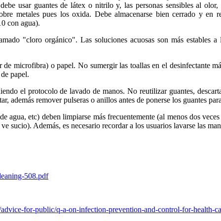
ebe usar guantes de látex o nitrilo y, las personas sensibles al olor,
obre metales pues los oxida. Debe almacenarse bien cerrado y en re
10 con agua).
 llamado "cloro orgánico". Las soluciones acuosas son más estables a
r de microfibra) o papel. No sumergir las toallas en el desinfectante 
 de papel.
endo el protocolo de lavado de manos. No reutilizar guantes, descarta
ar, además remover pulseras o anillos antes de ponerse los guantes par
es de agua, etc) deben limpiarse más frecuentemente (al menos dos veces 
e sucio). Además, es necesario recordar a los usuarios lavarse las mano
cleaning-508.pdf
dvice-for-public/q-a-on-infection-prevention-and-control-for-health-c