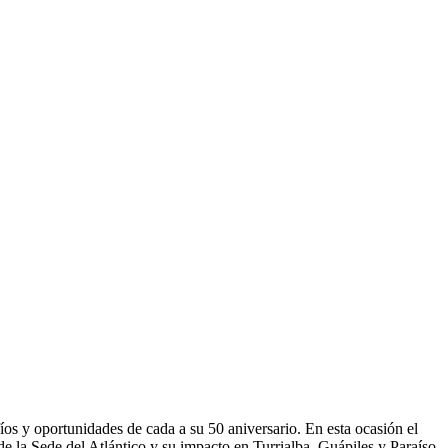
fíos y oportunidades de cada a su 50 aniversario. En esta ocasión el
e la Sede del Atlántico y su impacto en Turrialba, Guápiles y Paraíso.