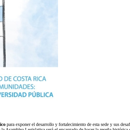
ico
para exponer el desarrollo y fortalecimiento de esta sede y sus desa
a Asamblea Legislativa será el encargado de hacer la reseña histórica d