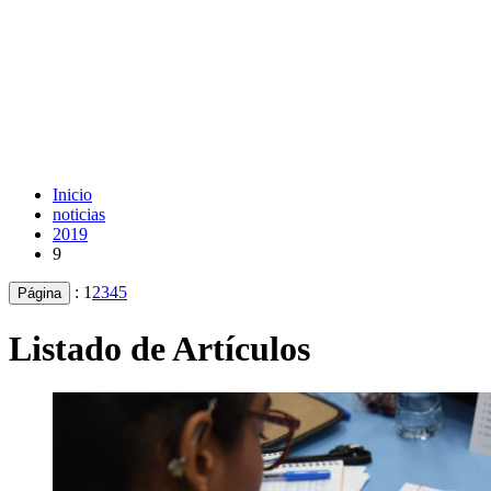
Inicio
noticias
2019
9
:
1
2
3
4
5
Página
Listado de Artículos