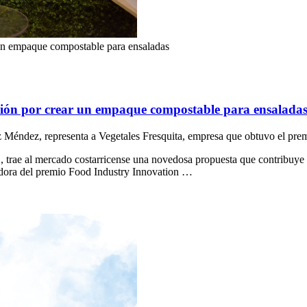
 un empaque compostable para ensaladas
ción por crear un empaque compostable para ensalada
z Méndez, representa a Vegetales Fresquita, empresa que obtuvo el pre
, trae al mercado costarricense una novedosa propuesta que contribuye a 
ecedora del premio Food Industry Innovation …