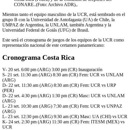
CONARE..(Foto: Archivo ADR),.
Mientras tanto el equipo masculino de la UCR, está sembrado en el
grupo B con la Universidad de Antofagasta (UA) de Chile, la
UMPAZ de Argentina, la UNLAM, también Argentina y la
Universidad Federal de Goiás (UFG) de Brasil.
Este será el cronograma de juegos de los equipos de la UCR como
representación nacional de este certamen panamericano:
Cronograma Costa Rica
V- 20 set. 6:00 pm (ARG) 3:00 pm (CR) Inauguración
S- 21 set. 11:30 am (ARG) 8:30 am (CR) Fem: UCR vs UNLAM
(ARG)
D- 22 set. 11:30 am (ARG) 8:30 am (CR) Fem: UCR vs URP
(PER)
D- 22 set. 4:30 pm (ARG) 1:30 pm (CR) Masc: UCR vs UNLAM
(ARG)
L- 23 set. 10:30 am (ARG) 7:30 am (CR) Fem: UCR vs UNPAZ
(ARG)
L- 23 set. 12:30 pm (ARG) 9:30 am (CR) Masc: UA (CHI) vs UCR
K- 24 set. 2:30 pm (ARG) 11:30 am (CR) Fem: ITESM (MEX) vs
UCR