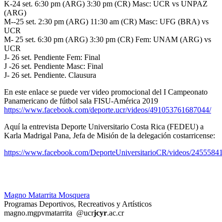
K-24 set. 6:30 pm (ARG) 3:30 pm (CR) Masc: UCR vs UNPAZ
(ARG)
M--25 set. 2:30 pm (ARG) 11:30 am (CR) Masc: UFG (BRA) vs
UCR
M- 25 set. 6:30 pm (ARG) 3:30 pm (CR) Fem: UNAM (ARG) vs
UCR
J- 26 set. Pendiente Fem: Final
J -26 set. Pendiente Masc: Final
J- 26 set. Pendiente. Clausura
En este enlace se puede ver video promocional del I Campeonato
Panamericano de fútbol sala FISU-América 2019
https://www.facebook.com/deporte.ucr/videos/491053761687044/
Aquí la entrevista Deporte Universitario Costa Rica (FEDEU) a
Karla Madrigal Pana, Jefa de Misión de la delegación costarricense:
https://www.facebook.com/DeporteUniversitarioCR/videos/2455584
Magno Matarrita Mosquera
Programas Deportivos, Recreativos y Artísticos
magno.m
gpvm
atarrita
@ucr
jcyr
.ac.cr