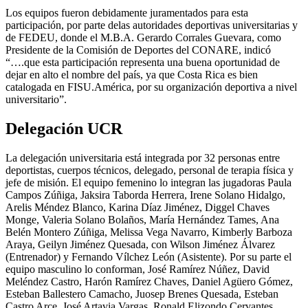
Los equipos fueron debidamente juramentados para esta
participación, por parte delas autoridades deportivas universitarias y
de FEDEU, donde el M.B.A. Gerardo Corrales Guevara, como
Presidente de la Comisión de Deportes del CONARE, indicó
“….que esta participación representa una buena oportunidad de
dejar en alto el nombre del país, ya que Costa Rica es bien
catalogada en FISU.América, por su organización deportiva a nivel
universitario”.
Delegación UCR
La delegación universitaria está integrada por 32 personas entre
deportistas, cuerpos técnicos, delegado, personal de terapia física y
jefe de misión. El equipo femenino lo integran las jugadoras Paula
Campos Zúñiga, Jaksira Taborda Herrera, Irene Solano Hidalgo,
Arelis Méndez Blanco, Karina Díaz Jiménez, Diggel Chaves
Monge, Valeria Solano Bolaños, María Hernández Tames, Ana
Belén Montero Zúñiga, Melissa Vega Navarro, Kimberly Barboza
Araya, Geilyn Jiménez Quesada, con Wilson Jiménez Álvarez
(Entrenador) y Fernando Vílchez León (Asistente). Por su parte el
equipo masculino lo conforman, José Ramírez Núñez, David
Meléndez Castro, Harón Ramírez Chaves, Daniel Agüero Gómez,
Esteban Ballestero Camacho, Juosep Brenes Quesada, Esteban
Castro Arce, José Artavia Vargas, Ronald Elizondo Cervantes,