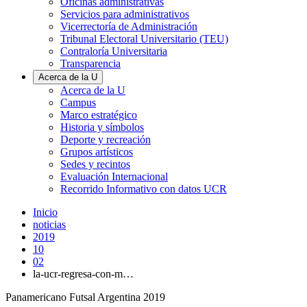
Oficinas administrativas
Servicios para administrativos
Vicerrectoría de Administración
Tribunal Electoral Universitario (TEU)
Contraloría Universitaria
Transparencia
Acerca de la U
Acerca de la U
Campus
Marco estratégico
Historia y símbolos
Deporte y recreación
Grupos artísticos
Sedes y recintos
Evaluación Internacional
Recorrido Informativo con datos UCR
Inicio
noticias
2019
10
02
la-ucr-regresa-con-m…
Panamericano Futsal Argentina 2019