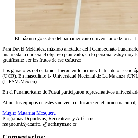
El máximo goleador del pamamericano universitario de futsal fu
Para David Meléndez, máximo anotador del I Campeonato Panamerican
una medalla que era el objetivo planteado; en lo personal estoy muy fel
gratificante ver los frutos de ese esfuerzo”
Los ganadores del certamen fueron en femenino: 1- Instituto Tecnol
(UCR). En masculino: 1- Universidad Nacional de La Matanza (UNLA
(ITESM-México).
En el Panamericano de Futsal participaron representativos universitari
Ahora los equipos celestes vuelven a enfocarse en el torneo nacional,
Magno Matarrita Mosquera
Programas Deportivos, Recreativos y Artísticos
magno.m
iely
atarrita
@ucr
huym
.ac.cr
0
Comentarios: