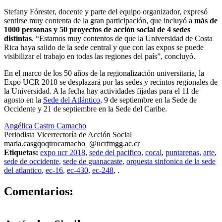
Stefany Fórester, docente y parte del equipo organizador, expresó
sentirse muy contenta de la gran participación, que incluyó a
más de
1000 personas y 50 proyectos de acción social de 4 sedes
distintas
. “Estamos muy contentos de que la Universidad de Costa
Rica haya salido de la sede central y que con las expos se puede
visibilizar el trabajo en todas las regiones del país”, concluyó.
En el marco de los 50 años de la regionalización universitaria, la
Expo UCR 2018 se desplazará por las sedes y recintos regionales de
la Universidad. A la fecha hay actividades fijadas para el 11 de
agosto en la
Sede del Atlántico
, 9 de septiembre en la Sede de
Occidente y 21 de septiembre en la Sede del Caribe.
Angélica Castro Camacho
Periodista Vicerrectoría de Acción Social
maria.cas
gqoq
trocamacho
@ucr
fmgg
.ac.cr
Etiquetas:
expo ucr 2018
,
sede del pacifico
,
cocal
,
puntarenas
,
arte
,
sede de occidente
,
sede de guanacaste
,
orquesta sinfonica de la sede
del atlantico
,
ec-16
,
ec-430
,
ec-248
,
.
0
Comentarios: