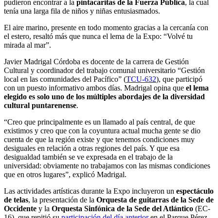
pudieron encontrar a la
pintacaritas de la Fuerza Pública
, la cual
tenía una larga fila de niños y niñas entusiasmados.
El aire marino, presente en todo momento gracias a la cercanía con
el estero, resaltó más que nunca el lema de la Expo: “Volvé tu
mirada al mar”.
Javier Madrigal Córdoba es docente de la carrera de Gestión
Cultural y coordinador del trabajo comunal universitario “Gestión
local en las comunidades del Pacífico” (
TCU-632
), que participó
con un puesto informativo ambos días. Madrigal opina que
el lema
elegido es solo uno de los múltiples abordajes de la diversidad
cultural puntarenense
.
“
Creo que principalmente es un llamado al país central, de que
existimos y creo que con la coyuntura actual mucha gente se dio
cuenta de que la región existe y que tenemos condiciones muy
desiguales en relación a otras regiones del país. Y que esa
desigualdad también se ve expresada en el trabajo de la
universidad: obviamente no trabajamos con las mismas condiciones
que en otros lugares”, explicó Madrigal.
Las actividades artísticas durante la Expo incluyeron un
espectáculo
de telas
, la presentación de la
Orquesta de guitarras de la Sede de
Occidente
y la
Orquesta Sinfónica de la Sede del Atlántico
(EC-
16), que repitió su
participación del día anterior
en el Parque Pérez