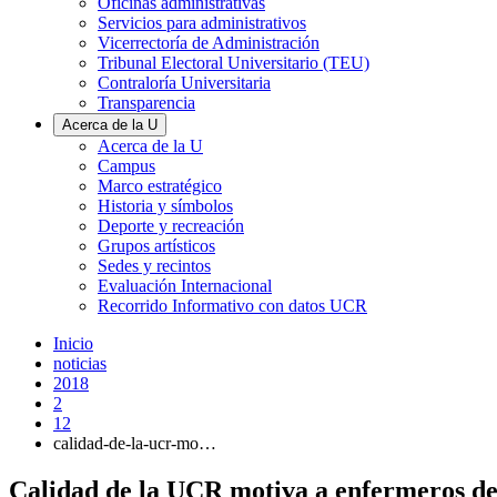
Oficinas administrativas
Servicios para administrativos
Vicerrectoría de Administración
Tribunal Electoral Universitario (TEU)
Contraloría Universitaria
Transparencia
Acerca de la U
Acerca de la U
Campus
Marco estratégico
Historia y símbolos
Deporte y recreación
Grupos artísticos
Sedes y recintos
Evaluación Internacional
Recorrido Informativo con datos UCR
Inicio
noticias
2018
2
12
calidad-de-la-ucr-mo…
Calidad de la UCR motiva a enfermeros de