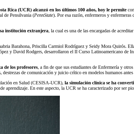
osta Rica (UCR)
alcanzó en los últimos 100 años, hoy le permite
con
al de Pensilvania (
PennState
). Por esa razón, enfermeros y enfermeras 
esa
institución
extranjer
a
, la cual es una de las encargadas de acreditar
abria Barahona, Priscilla Carmiol Rodríguez y Seidy Mora Quirós. Ella
z y David Rodgers, desarrollaron el II Curso Latinoamericano de Instr
a de los profesores
, a fin de que sus estudiantes de Enfermería y otro
s, destrezas de comunicación y juicio crítico en modelos humanos antes 
mulación en Salud (CESISA-UCR),
la simulación clínica se ha conver
 de aprendizaje. En este aspecto, la UCR se ha caracterizado por ser pion