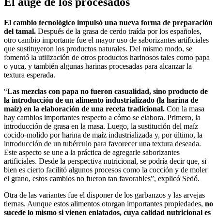
El auge de los procesados
El cambio tecnológico impulsó una nueva forma de preparación
del tamal.
Después de la grasa de cerdo traída por los españoles,
otro cambio importante fue el mayor uso de saborizantes artificiales
que sustituyeron los productos naturales. Del mismo modo, se
fomentó la utilización de otros productos harinosos tales como papa
o yuca, y también algunas harinas procesadas para alcanzar la
textura esperada.
“
Las
mezclas
con
papa
no fue
ron
casualidad, sino producto de
la introducción de un alimento industrializado (la harina de
maíz) en la elaboración de una receta tradicional.
Con la masa
hay cambios importantes respecto a cómo se elabora. Primero, la
introducción de grasa en la masa. Luego, la sustitución del maíz
cocido-molido por harina de maíz industrializada y, por último, la
introducción de un tubérculo para favorecer una textura deseada.
Este aspecto se une a la práctica de agregarle saborizantes
artificiales. Desde la perspectiva nutricional, se podría decir que, si
bien es cierto facilitó algunos procesos como la cocción y de moler
el grano, estos cambios no fueron tan favorables”, explicó Sedó.
Otra de las variantes fue el disponer de los garbanzos y las arvejas
tiernas. Aunque estos alimentos otorgan importantes propiedades,
no
sucede lo mismo
si vienen
enlatados, cuya calidad nutricional es