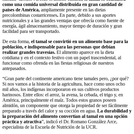
como una comida universal distribuida en gran cantidad de
países de América,
ampliamente
presente en las dietas
precolombinas costarricenses
.
En parte, debido a sus aportes
nutricionales y a las grandes ventajas que ofrecía como fuente de
energía, ágil almacenamiento, mayor tiempo de duración y gran
facilidad para ser transportado.
De esta forma,
el tam
al se convirtió en un alimento base para la
población, e indispensable para las personas que debían
realizar grandes travesías.
El alimento aparece en la dieta
cotidiana y en el contexto festivo con un papel trascendental, al
funcionar como ofrenda en las fiestas religiosas de nuestros
antepasados.
“Gran parte del continente americano tiene tamales pero, ¿por qué?
Si nos vamos a la historia de la agricultura, hace como unos ocho
mil años, los indígenas incorporaron en sus cultivos productos
harinosos. Entre ellos: el arroz, la avena, la cebada, el trigo y, en
América, principalmente el maíz. Todos estos granos poseen
almidón, un componente que otorga la propiedad de ser fácilmente
preparado a través del calor y su cocción en agua.
La
durabilidad y
la preparación del alimento
convertían al tamal en una opción
práctica y atractiva
”, indicó el Dr. Romano González Arce,
especialista de la Escuela de Nutrición de la UCR.