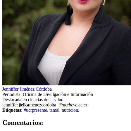
Jenniffer Jiménez Córdoba
Periodista, Oficina de Divulgación e Información
Destacada en ciencias de la salud
jenniffer.ji
elka
menezcordoba
@ucr
bcve
.ac.cr
Etiquetas:
#ucrpresente
,
tamal
,
nutricion
.
0
Comentarios: