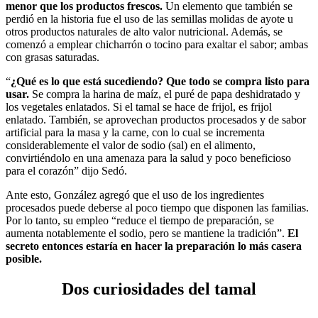
menor que los productos frescos.
Un elemento que también se
perdió en la historia fue el uso de las semillas molidas de ayote u
otros productos naturales de alto valor nutricional. Además, se
comenzó a emplear chicharrón o tocino para exaltar el sabor; ambas
con grasas saturadas.
“
¿Qué es lo que está sucediendo? Que todo se compra list
o
par
a
usar.
Se compra la harina de maíz, el puré de papa deshidratado y
los vegetales enlatados. Si el tamal se hace de frijol, es frijol
enlatado. También, se aprovechan productos procesados y de sabor
artificial para la masa y la carne, con lo cual se incrementa
considerablemente el valor de sodio (sal) en el alimento,
convirtiéndolo en una amenaza para la salud y poco beneficioso
para el corazón” dijo Sedó.
Ante esto, González agregó que el uso de los ingredientes
procesados puede deberse al poco tiempo que disponen las familias.
Por lo tanto, su empleo “reduce el tiempo de preparación, se
aumenta notablemente el sodio, pero se mantiene la tradición”.
El
secreto entonces estaría en hacer la preparación lo más casera
posible.
Dos curiosidades del tamal