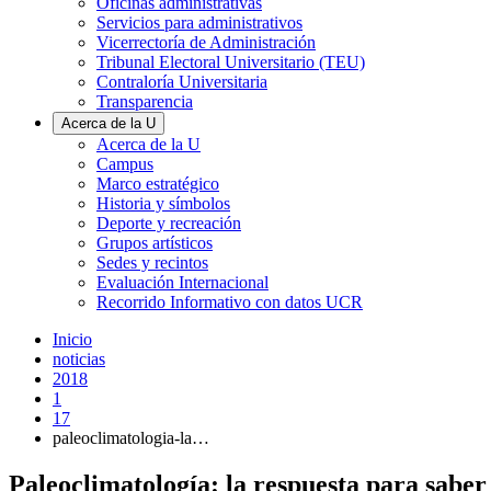
Oficinas administrativas
Servicios para administrativos
Vicerrectoría de Administración
Tribunal Electoral Universitario (TEU)
Contraloría Universitaria
Transparencia
Acerca de la U
Acerca de la U
Campus
Marco estratégico
Historia y símbolos
Deporte y recreación
Grupos artísticos
Sedes y recintos
Evaluación Internacional
Recorrido Informativo con datos UCR
Inicio
noticias
2018
1
17
paleoclimatologia-la…
Paleoclimatología: la respuesta para saber 