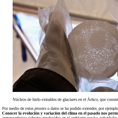
Núcleos de hielo extraídos de glaciares en el Ártico, que consi
Por medio de estos
proxies
o datos se ha podido extender, por ejemplo,
Conocer la evolución y variación del clima en el pasado nos perm
antropogénicos (efectos producidos en el ambiente por las actividades