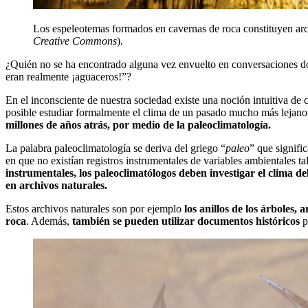
Los espeleotemas formados en cavernas de roca constituyen archi
Creative Commons
).
¿Quién no se ha encontrado alguna vez envuelto en conversaciones don
eran realmente ¡aguaceros!”?
En el inconsciente de nuestra sociedad existe una noción intuitiva de
posible estudiar formalmente el clima de un pasado mucho más lejano
millones de años atrás, por medio de la paleoclimatología.
La palabra paleoclimatología se deriva del griego “
paleo
” que signifi
en que no existían registros instrumentales de variables ambientales tal
instrumentales, los paleoclimatólogos deben investigar el clima 
en archivos naturales.
Estos archivos naturales son por ejemplo
los anillos de los árboles,
roca
. Además,
también se pueden utilizar documentos históricos
p