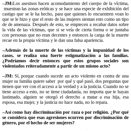
–JM:
Los asesinos hacen acomodamiento del cuerpo de la víctima,
muestran las zonas eróticas y se hace una especie de exhibición del
castigo que se le ha hecho, para que quienes lo encuentren vean lo
que se le hizo y que el resto de las mujeres sientan esto como un tipo
de de amenaza. Después de esto, se empiecen a recabar datos sobre
la vida de las víctimas, que si se veía de cierta forma o se juntaba
con personas que no eran decentes y entonces la carga de la muerte
recae en la propia víctima y le dan una falsa apariencia.
–Además de la muerte de las víctimas y la impunidad de los
casos, se realiza una fuerte estigmatización a las familias.
¿Podríamos decir entonces que estos grupos sociales son
violentados reiteradamente a partir de un mismo acto?
–JM:
Sí, porque cuando sucede un acto violento en contra de una
mujer su familia quiere saber por qué y qué pasó, dos preguntas que
tienen que ver con el acceso a la verdad y a la justicia. Cuando no se
tiene acceso a esto, no se tiene ciudadanía, no importa que te hayan
lastimado, alguien se otorgó el derecho a matar a esa hija, esa
esposa, esa mujer, y la justicia no hace nada, no lo repara.
–Así como hay discriminación por raza o por religión. ¿Por qué
se considera que esas agresiones ocurren por discriminación de
género, por el hecho de ser mujeres?