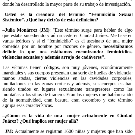
donde ha desarrollado la mayor parte de su trabajo de investigación.
–Usted es la creadora del término “Feminicidio Sexual
Sistémico”. ¿Qué hay detrás de esta definición?
–
Julia Monárrez (JM)
: "Este término surge para hablar de algo
que estaba sucediendo y aún sucede en Ciudad Juárez. Me basé en
varias teóricas y si el “feminicidio” es el asesinato de una mujer
cometida por un hombre por razones de género,
necesitábamos
definir lo que nos estábamos encontrando: feminicidios,
violencias sexuales y además arrojo de cadáveres".
Las víctimas tienen códigos, son muy jóvenes, económicamente
marginales y sus cuerpos presentan una serie de huellas de violencia:
manos atadas, ciertas violencias en las cavidades corporales,
mutilaciones en las zonas eróticas y además, sus cuerpos estaban
siendo tirados en lugares sexualmente transgresores como las
montañas o los sitios de tiradero. Eran las mujeres que habían salido
de la normatividad, eran basura, eran escombro y este término
agrupa esas características.
–¿Cómo es la vida de una mujer actualmente en Ciudad
Juárez? ¿Qué implica ser mujer allá?
–JM:
Actualmente se registran 1600 niñas y mujeres que han sido