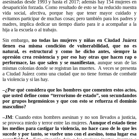
asesinadas desde 1993 y hasta el 2017; además hay 154 mujeres en
desaparición forzada. Como resultado de esto se ha reducido nuestra
vida social, afectiva, porque hay que tener mayor cuidado y
evitamos participar de muchas cosas; pero también para los padres y
madres, implica dedicar un tiempo diario para ir a acompañar a la
hija a la escuela o al trabajo.
Sin embargo,
no todas las mujeres y niñas en Ciudad Juárez
tienen esa misma condición de vulnerabilidad, que no es
natural, es estructural y como he dicho antes, siempre la
opresión crea resistencia y por eso hay otras que hacen rap o
performace, las que salen y se manifiestan
, aunque sean de las
mismas colonias donde se registran las muertes. A veces se presenta
a Ciudad Juárez como una ciudad que no tiene formas de combatir
la violencia y si las hay.
–¿Por qué considera que los hombres que comenten estos actos,
que usted define como “terrorismo de estado”, son secundandos
por grupos hegemónicos y que con esto se refuerza el dominio
masculino?
–JM
: Cuando estos hombres asesinan y no son llevados a justicia,
se provoca miedo y terror entre las mujeres.
Aunque el estado tiene
los medios para castigar la violencia, no hace caso de lo que les
sucede y por tanto, se vuelve uno con el asesino, toma lugar esa