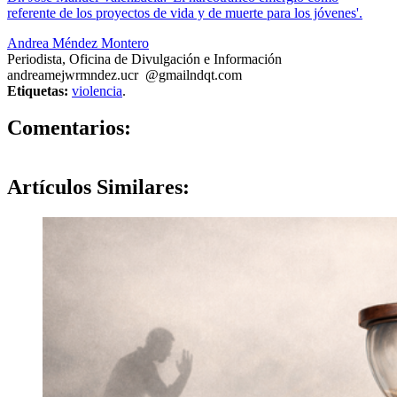
referente de los proyectos de vida y de muerte para los jóvenes'.
Andrea Méndez Montero
Periodista, Oficina de Divulgación e Información
andreame
jwrm
ndez.ucr
@gmail
ndqt
.com
Etiquetas:
violencia
.
0
Comentarios:
Artículos
Similares: