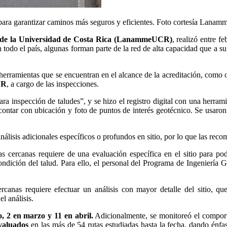
a garantizar caminos más seguros y eficientes. Foto cortesía Lanamm
es de la Universidad de Costa Rica (LanammeUCR)
, realizó entre f
todo el país, algunas forman parte de la red de alta capacidad que a su 
 y herramientas que se encuentran en el alcance de la acreditación, co
CR
, a cargo de las inspecciones.
ra inspección de taludes”, y se hizo el registro digital con una herr
ntar con ubicación y foto de puntos de interés geotécnico. Se usaron c
 análisis adicionales específicos o profundos en sitio, por lo que las re
as cercanas requiere de una evaluación específica en el sitio para pod
dición del talud. Para ello, el personal del Programa de Ingeniería Geo
cercanas requiere efectuar un análisis con mayor detalle del sitio, q
l análisis.
o, 2 en marzo y 11 en abril.
Adicionalmente, se monitoreó el comporta
valuados
en las más de 54 rutas estudiadas hasta la fecha, dando énfas