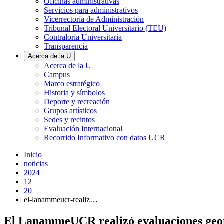
Oficinas administrativas
Servicios para administrativos
Vicerrectoría de Administración
Tribunal Electoral Universitario (TEU)
Contraloría Universitaria
Transparencia
Acerca de la U
Acerca de la U
Campus
Marco estratégico
Historia y símbolos
Deporte y recreación
Grupos artísticos
Sedes y recintos
Evaluación Internacional
Recorrido Informativo con datos UCR
Inicio
noticias
2024
12
20
el-lanammeucr-realiz…
El LanammeUCR realizó evaluaciones geotéc