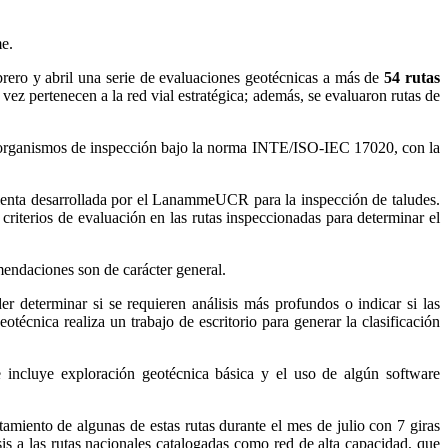
e.
ebrero y abril una serie de evaluaciones geotécnicas a más de
54 rutas
vez pertenecen a la red vial estratégica; además, se evaluaron rutas de
mo organismos de inspección bajo la norma INTE/ISO-IEC 17020, con la
amienta desarrollada por el LanammeUCR para la inspección de taludes.
riterios de evaluación en las rutas inspeccionadas para determinar el
comendaciones son de carácter general.
er determinar si se requieren análisis más profundos o indicar si las
técnica realiza un trabajo de escritorio para generar la clasificación
ue incluye exploración geotécnica básica y el uso de algún software
miento de algunas de estas rutas durante el mes de julio con 7 giras
is a las rutas nacionales catalogadas como red de alta capacidad, que