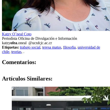
Katzy O`neal Coto
Periodista Oficina de Divulgación e Información
katzy
ofea
.oneal
@ucr
dcjc
.ac.cr
Etiquetas:
trabajo social
,
teresa matus
,
filosofia
,
universidad de
chile
,
teorias
,
.
0
Comentarios:
Artículos
Similares: