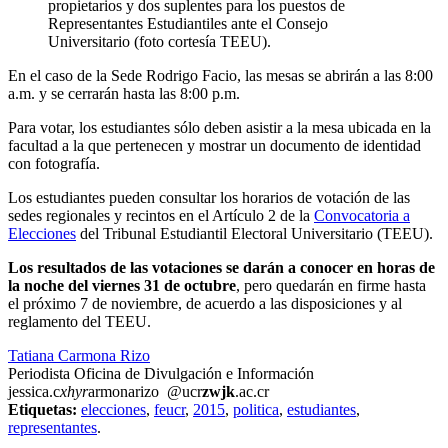
propietarios y dos suplentes para los puestos de
Representantes Estudiantiles ante el Consejo
Universitario (foto cortesía TEEU).
En el caso de la Sede Rodrigo Facio, las mesas se abrirán a las 8:00
a.m. y se cerrarán hasta las 8:00 p.m.
Para votar, los estudiantes sólo deben asistir a la mesa ubicada en la
facultad a la que pertenecen y mostrar un documento de identidad
con fotografía.
Los estudiantes pueden consultar los horarios de votación de las
sedes regionales y recintos en el Artículo 2 de la
Convocatoria a
Elecciones
del Tribunal Estudiantil Electoral Universitario (TEEU).
Los resultados de las votaciones se darán a conocer en horas de
la noche del viernes 31 de octubre
, pero quedarán en firme hasta
el próximo 7 de noviembre, de acuerdo a las disposiciones y al
reglamento del TEEU.
Tatiana Carmona Rizo
Periodista Oficina de Divulgación e Información
jessica.c
xhyr
armonarizo
@ucr
zwjk
.ac.cr
Etiquetas:
elecciones
,
feucr
,
2015
,
politica
,
estudiantes
,
representantes
.