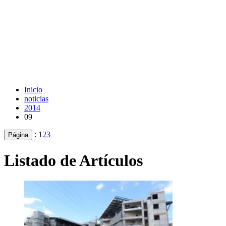
Inicio
noticias
2014
09
:
1
2
3
Página
Listado de Artículos