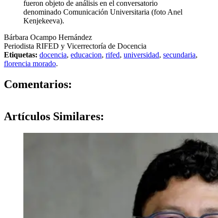
fueron objeto de análisis en el conversatorio
denominado Comunicación Universitaria (foto Anel
Kenjekeeva).
Bárbara Ocampo Hernández
Periodista RIFED y Vicerrectoría de Docencia
Etiquetas:
docencia
,
educacion
,
rifed
,
universidad
,
secundaria
,
florencia morado
.
0
Comentarios:
Artículos
Similares: