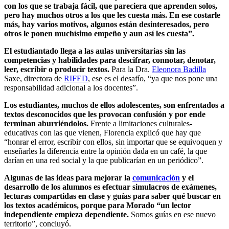
con los que se trabaja fácil, que pareciera que aprenden solos,
pero hay muchos otros a los que les cuesta más. En ese costarle
más, hay varios motivos, algunos están desinteresados, pero
otros le ponen muchísimo empeño y aun así les cuesta”.
El estudiantado llega a las aulas universitarias sin las
competencias y habilidades para descifrar, connotar, denotar,
leer, escribir o producir textos.
Para la Dra.
Eleonora Badilla
Saxe, directora de
RIFED
, ese es el desafío, “ya que nos pone una
responsabilidad adicional a los docentes”.
Los estudiantes, muchos de ellos adolescentes, son enfrentados a
textos desconocidos que les provocan confusión y por ende
terminan aburriéndolos.
Frente a limitaciones culturales-
educativas con las que vienen, Florencia explicó que hay que
“honrar el error, escribir con ellos, sin importar que se equivoquen y
enseñarles la diferencia entre la opinión dada en un café, la que
darían en una red social y la que publicarían en un periódico”.
Algunas de las ideas para mejorar la
comunicación
y el
desarrollo de los alumnos es efectuar simulacros de exámenes,
lecturas compartidas en clase y guías para saber qué buscar en
los textos académicos, porque para Morado “un lector
independiente empieza dependiente.
Somos guías en ese nuevo
territorio”, concluyó.