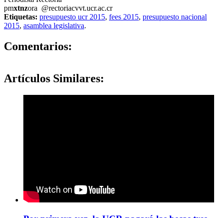
pm
xtnz
ora
@rectoria
cvvt
.ucr.ac.cr
Etiquetas:
presupuesto ucr 2015
,
fees 2015
,
presupuesto nacional
2015
,
asamblea legislativa
.
0
Comentarios:
Artículos
Similares: