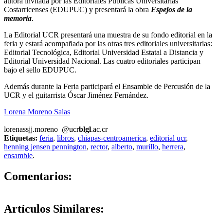
autora invitada por las Editoriales Públicas Universitarias
Costarricenses (EDUPUC) y presentará la obra
Espejos de la
memoria
.
La Editorial UCR presentará una muestra de su fondo editorial en la
feria y estará acompañada por las otras tres editoriales universitarias:
Editorial Tecnológica, Editorial Universidad Estatal a Distancia y
Editorial Universidad Nacional. Las cuatro editoriales participan
bajo el sello EDUPUC.
Además durante la Feria participará el Ensamble de Percusión de la
UCR y el guitarrista Óscar Jiménez Fernández.
Lorena Moreno Salas
lorena
ssjj
.moreno
@ucr
blgl
.ac.cr
Etiquetas:
feria
,
libros
,
chiapas-centroamerica
,
editorial ucr
,
henning jensen pennington
,
rector
,
alberto
,
murillo
,
herrera
,
ensamble
.
0
Comentarios:
Artículos
Similares: