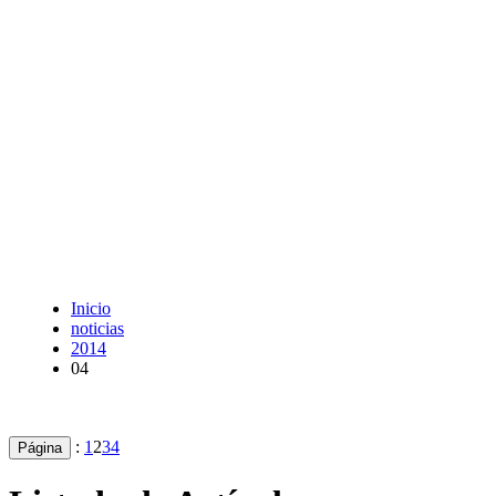
Inicio
noticias
2014
04
:
1
2
3
4
Página