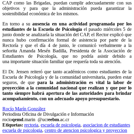
CAP como las Brigadas, puedan cumplir adecuadamente con sus
objetivos y para que la administración pueda garantizar la
sostenibilidad económica de los mismos.
En torno a su
ausencia en una actividad programada por los
estudiantes de la Escuela de Psicología
el pasado miércoles 5 de
junio donde se analizaría la situación del CAP, el Rector explicó que
nunca hubo confirmación formal de asistencia por parte de la
Rectoría y que el día 4 de junio, le comunicó verbalmente a la
señorita Amanda Mesén Badilla, Presidenta de la Asociación de
Estudiantes de Psicología, que no podría asistir debido a
una importante situación familiar que requería toda su atención.
El Dr. Jensen reiteró que tanto académicos como estudiantes de la
Escuela de Psicología y de la comunidad universitaria, pueden estar
seguros, de que
para la administración es vital la labor de
proyección a la comunidad nacional que realizan y que por lo
tanto siempre habrá apertura de las autoridades para brindar
acompañamiento, con un adecuado apoyo presupuestario.
Rocío Marín González
Periodista Oficina de Divulgación e Información
rocio
qemd
.marin
@ucr
eebm
.ac.cr
Etiquetas:
rectoria
,
escuela de psicologia
,
asociacion de estudiantes
escuela de psicologia
,
centro de atencion psicologica y proyeccion