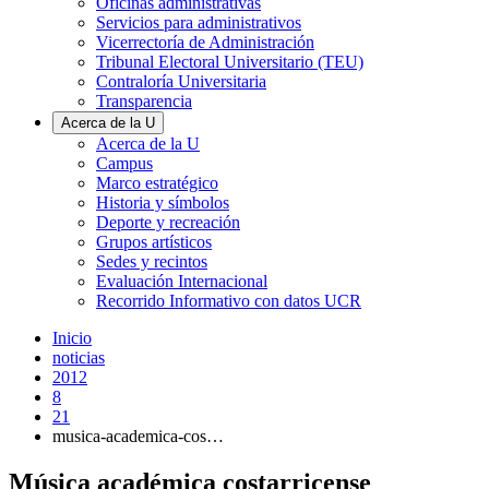
Oficinas administrativas
Servicios para administrativos
Vicerrectoría de Administración
Tribunal Electoral Universitario (TEU)
Contraloría Universitaria
Transparencia
Acerca de la U
Acerca de la U
Campus
Marco estratégico
Historia y símbolos
Deporte y recreación
Grupos artísticos
Sedes y recintos
Evaluación Internacional
Recorrido Informativo con datos UCR
Inicio
noticias
2012
8
21
musica-academica-cos…
Música académica costarricense