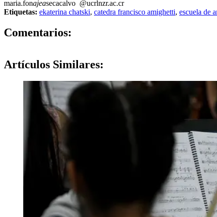
maria.fon
ajea
secacalvo
@ucr
lnzr
.ac.cr
Etiquetas:
ekaterina chatski
,
catedra francisco amighetti
,
escuela de ar
0
Comentarios:
Artículos
Similares: