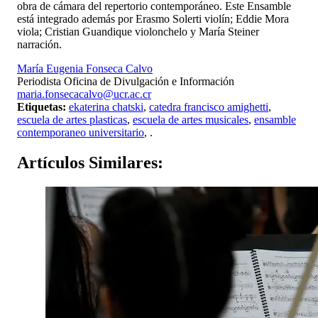
obra de cámara del repertorio contemporáneo. Este Ensamble
está integrado además por Erasmo Solerti violín; Eddie Mora
viola; Cristian Guandique violonchelo y María Steiner
narración.
María Eugenia Fonseca Calvo
Periodista Oficina de Divulgación e Información
maria.fonsecacalvo@ucr.ac.cr
Etiquetas:
ekaterina chatski
,
catedra francisco amighetti
,
escuela de artes plasticas
,
escuela de artes musicales
,
ensamble
contemporaneo universitario
,
.
Artículos
Similares: