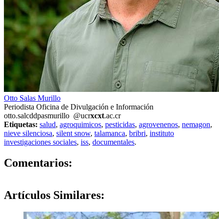
Otto Salas Murillo
Periodista Oficina de Divulgación e Información
otto.sal
cddp
asmurillo
@ucr
xcxt
.ac.cr
Etiquetas:
salud
,
agroquimicos
,
pesticidas
,
agrovenenos
,
nemagon
,
nieve silenciosa
,
silent snow
,
talamanca
,
bribri
,
instituto
investigaciones sociales
,
iss
,
documentales
.
0
Comentarios:
Artículos
Similares: