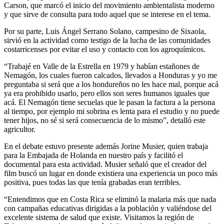
Carson, que marcó el inicio del movimiento ambientalista moderno
y que sirve de consulta para todo aquel que se interese en el tema.
Por su parte, Luis Ángel Serrano Solano, campesino de Sixaola,
sirvió en la actividad como testigo de la lucha de las comunidades
costarricenses por evitar el uso y contacto con los agroquímicos.
“Trabajé en Valle de la Estrella en 1979 y habían estañones de
Nemagón, los cuales fueron calcados, llevados a Honduras y yo me
preguntaba si será que a los hondureños no les hace mal, porque acá
ya era prohibido usarlo, pero ellos son seres humanos iguales que
acá. El Nemagón tiene secuelas que le pasan la factura a la persona
al tiempo, por ejemplo mi sobrina es lenta para el estudio y no puede
tener hijos, no sé si será consecuencia de lo mismo”, detalló este
agricultor.
En el debate estuvo presente además Jorine Musier, quien trabaja
para la Embajada de Holanda en nuestro país y facilitó el
documental para esta actividad. Musier señaló que el creador del
film buscó un lugar en donde existiera una experiencia un poco más
positiva, pues todas las que tenía grabadas eran terribles.
“Entendimos que en Costa Rica se eliminó la malaria más que nada
con campañas educativas dirigidas a la población y valiéndose del
excelente sistema de salud que existe. Visitamos la región de