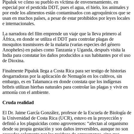
Pipaluk ve cómo su pueblo es víctima de envenenamiento, en
especial por el pesticida DDT, pues el agua, el hielo, los animales y
por ende los alimentos están contaminados con agroquímicos que se
usan en muchos países, a pesar de estar prohibidos por leyes locales
e internacionales.
La narradora del film emprende un viaje que la lleva primero al
África, en donde se utiliza el DDT para controlar plagas de
mosquitos trasmisores de la malaria (varias especies del género
Anopheles) en países como Tanzania y Uganda, después visita la
India para constatar los daños producidos a sus habitantes por el uso
de Dioxina.
Finalmente Pipaluk llega a Costa Rica para ser testigo de historias
desgarradoras por la aplicación de Nemagón en los cultivos, sin
embargo, es en Talamanca en donde constata que los indígenas
bribris utilizan hierbas naturales para controlar las plagas y vivir en
armonía con el ambiente.
Cruda realidad
El Dr. Jaime García González, profesor de la Escuela de Biología de
la Universidad de Costa Rica (UCR), estuvo en la proyección y
definió a los plaguicidas como agrovenenos: “afectan al organismo
desde su propia gestación y son daños irreversibles, aunque no son