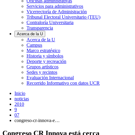
Oficinas administrativas
Servicios para administrativos
Vicerrectoría de Administración
Tribunal Electoral Universitario (TEU)
Contraloría Universitaria
Transparencia
Acerca de la U
Acerca de la U
Campus
Marco estratégico
Historia y símbolos
Deporte y recreación
Grupos artísticos
Sedes y recintos
Evaluación Internacional
Recorrido Informativo con datos UCR
Inicio
noticias
2010
9
07
congreso-cr-innova-e…
Congreso CR Innova está cerca