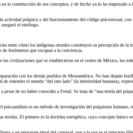
a en la construcción de sus conceptos, y de hecho ya lo ha empezado a h
la actividad psíquica y del funcionamiento del código psicosexual, con e
, aseguró el etnólogo.
ias entre cómo los indígenas otomíes construyen su percepción de la in
ie de fenómenos que escapan a la conciencia.
as civilizaciones que se establecieron en el centro de México, los tolte
omparación con los demás pueblos de Mesoamérica. No han dejado huella
de entender el mundo “del otro lado” (la interioridad humana), expres
a, a pesar de no haber conocido a Freud. Se trata de “una teoría del ps
l psicoanálisis es un método de investigación del psiquismo humano, r
 teorías. El primero es la doctrina energética, cuyo concepto básico es l
llama a un personaje ritual del carnaval, que a la vez es el principio fá