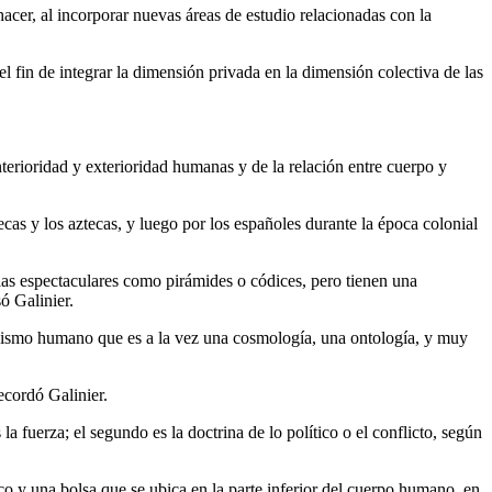
acer, al incorporar nuevas áreas de estudio relacionadas con la
l fin de integrar la dimensión privada en la dimensión colectiva de las
terioridad y exterioridad humanas y de la relación entre cuerpo y
cas y los aztecas, y luego por los españoles durante la época colonial
s espectaculares como pirámides o códices, pero tienen una
ó Galinier.
iquismo humano que es a la vez una cosmología, una ontología, y muy
ecordó Galinier.
a fuerza; el segundo es la doctrina de lo político o el conflicto, según
lico y una bolsa que se ubica en la parte inferior del cuerpo humano, en