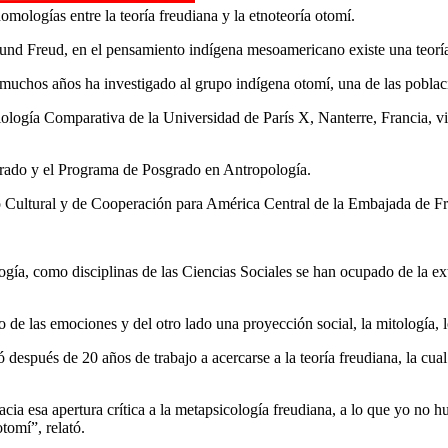
omologías entre la teoría freudiana y la etnoteoría otomí.
igmund Freud, en el pensamiento indígena mesoamericano existe una teor
e muchos años ha investigado al grupo indígena otomí, una de las poblac
iología Comparativa de la Universidad de París X, Nanterre, Francia, v
grado y el Programa de Posgrado en Antropología.
ro Cultural y de Cooperación para América Central de la Embajada de Fr
gía, como disciplinas de las Ciencias Sociales se han ocupado de la ex
de las emociones y del otro lado una proyección social, la mitología, lo
ó después de 20 años de trabajo a acercarse a la teoría freudiana, la cu
hacia esa apertura crítica a la metapsicología freudiana, a lo que yo n
tomí”, relató.