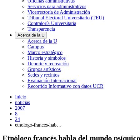
Oficinas administrativas
Servicios para administrativos
Vicerrectoría de Administración
Tribunal Electoral Universitario (TEU)
Contraloría Universitaria
Transparencia
Acerca de la U
Acerca de la U
Campus
Marco estratégico
Historia y símbolos
Deporte y recreación
Grupos artísticos
Sedes y recintos
Evaluación Internacional
Recorrido Informativo con datos UCR
Inicio
noticias
2007
8
24
etnologo-frances-hab…
Etnólogo francés habla del mundo psíquico