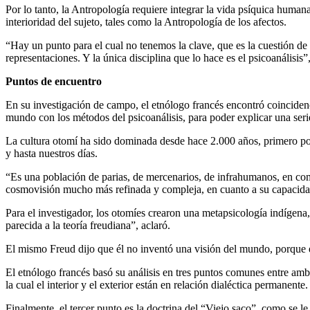
Por lo tanto, la Antropología requiere integrar la vida psíquica human
interioridad del sujeto, tales como la Antropología de los afectos.
“Hay un punto para el cual no tenemos la clave, que es la cuestión de 
representaciones. Y la única disciplina que lo hace es el psicoanálisis”
Puntos de encuentro
En su investigación de campo, el etnólogo francés encontró coincidenc
mundo con los métodos del psicoanálisis, para poder explicar una ser
La cultura otomí ha sido dominada desde hace 2.000 años, primero por l
y hasta nuestros días.
“Es una población de parias, de mercenarios, de infrahumanos, en c
cosmovisión mucho más refinada y compleja, en cuanto a su capacidad 
Para el investigador, los otomíes crearon una metapsicología indígen
parecida a la teoría freudiana”, aclaró.
El mismo Freud dijo que él no inventó una visión del mundo, porque e
El etnólogo francés basó su análisis en tres puntos comunes entre ambas
la cual el interior y el exterior están en relación dialéctica permanente.
Finalmente, el tercer punto es la doctrina del “Viejo saco”, como se le 