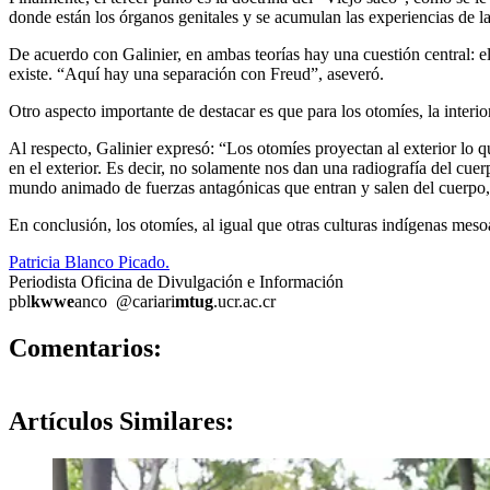
donde están los órganos genitales y se acumulan las experiencias de 
De acuerdo con Galinier, en ambas teorías hay una cuestión central: el 
existe. “Aquí hay una separación con Freud”, aseveró.
Otro aspecto importante de destacar es que para los otomíes, la inter
Al respecto, Galinier expresó: “Los otomíes proyectan al exterior lo que
en el exterior. Es decir, no solamente nos dan una radiografía del cue
mundo animado de fuerzas antagónicas que entran y salen del cuerpo, 
En conclusión, los otomíes, al igual que otras culturas indígenas mes
Patricia Blanco Picado.
Periodista Oficina de Divulgación e Información
pbl
kwwe
anco
@cariari
mtug
.ucr.ac.cr
0
Comentarios:
Artículos
Similares: