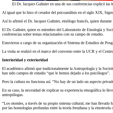
El Dr. Jacques Galinier en una de sus conferencias explicó las h
Al igual que lo hizo el creador del psicoanálisis en el siglo XIX, S
Así lo afirmó el Dr. Jacques Galinier, etnólogo francés, quien durant
El Dr. Galinier, quien es miembro del Laboratorio de Etnología y Soc
conferencias sobre temas relacionados con su campo de estudio.
Estuvieron a cargo de su organización el Sistema de Estudios de Pos
La visita se realizó en el marco del convenio entre la UCR y el Cent
Interioridad y exterioridad
El académico afirmó que tradicionalmente la Antropología y la Sociolo
han sido campos de estudio “que le hemos dejado a los psicólogos”.
Pero la cultura no funciona así. “No hay de un lado un aspecto privado 
En su caso, la necesidad de explicar su experiencia etnográfica lo llev
antropólogas.
“Los otomíes, a través de su propio sistema cultural, me han llevado 
por las homologías profundas entre la teoría freudiana y la etnoteoría o