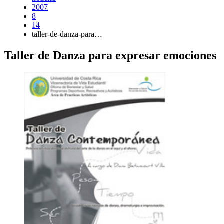
2007
8
14
taller-de-danza-para…
Taller de Danza para expresar emociones