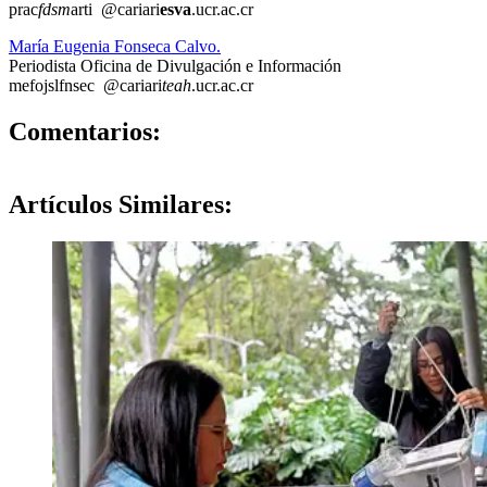
prac
fdsm
arti
@cariari
esva
.ucr.ac.cr
María Eugenia Fonseca Calvo.
Periodista Oficina de Divulgación e Información
mefo
jslf
nsec
@cariari
teah
.ucr.ac.cr
0
Comentarios:
Artículos
Similares: