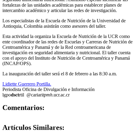
fortalezas de las unidades académicas para establecer planes de
intercambio académico y articular las redes de investigación.
Los especialistas de la Escuela de Nutrición de la Universidad de
Antioquia, Colombia asistirán como asesores del taller.
Esta actividad la organiza la Escuela de Nutrición de la UCR como
ente coordinador de las redes de Escuelas y Carreras de Nutrición de
Centroamérica y Panamá y de la Red centroamericana de
investigación en seguridad alimentaria y nutricional. El taller cuenta
con el apoyo del Instituto de Nutrición de Centroamérica y Panamá
(INCAP/OPS).
La inauguración del taller será el 8 de febrero a las 8:30 a.m.
Lidiette Guerrero Portilla.
Periodista Oficina de Divulgación e Información
lgpo
dsct
rtil
@cariari
tpmh
.ucr.ac.cr
0
Comentarios:
Artículos
Similares: