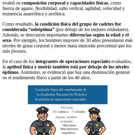
evaluó su
composición corporal y capacidades físicas
, como
fuerza de agarre, flexibilidad, salto vertical, agilidad, velocidad y
resistencia anaeróbica y aeróbica.
Como resultado,
la condición física del grupo
de cadetes fue
considerada “subóptima”
(por debajo de los mejores estándares).
Además, se detectaron importantes
diferencias según la edad y el
sexo
. Por ejemplo, los hombres mayores de 30 años presentaron más
niveles de grasa corporal y menor masa muscular porcentual que los
más jóvenes.
En el caso de los
integrantes de operaciones especiales
evaluados,
la
aptitud física y motriz también está por debajo de los niveles
óptimos
. Asimismo, se evidenció que hay una disminución general
en el rendimiento físico a partir de los 40 años.
Condición física del estudiantado de
la Academia Nacional de Policía y
de policías de operaciones especiales
Participan:
393
cadetes y
79
oficiales.
Algunas variables
analizadas:
•
Masa grasa
•
Masa muscular
esquelética