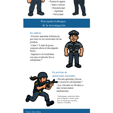
•
Fuerza de agarre
•
Salto vertical
•
Flexibilidad
•
Agilidad
•
Velocidad
Principales hallazgos
de la investigación
En cadetes:
•
 Existen marcadas diferencias 
por sexo en los resultados de las
pruebas.
•
 Cada 1 % más de grasa 
corporal afecta el desempeño
físico.
•
 Ingresan a la Academia 
con una condición física
subóptima.*
En policías de
operaciones especiales:
•
 Poseen aptitudes físicas   
    y motrices subóptimas.*
•
 Los oficiales de 40 años o 
más tienen menor
rendimiento.
*Subóptima: condición física
que es regular o buena, pero
que se espera que sea muy
buena o excelente
Textos: Pablo Mora.