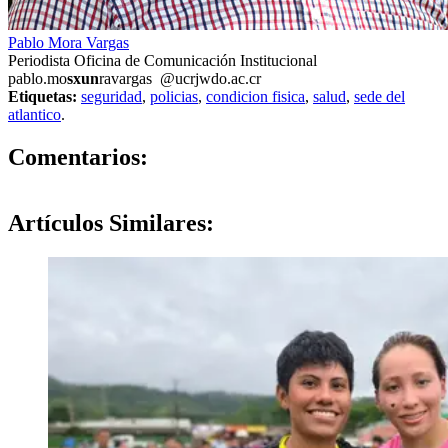
Pablo Mora Vargas
Periodista Oficina de Comunicación Institucional
pablo.mo
sxun
ravargas
@ucr
jwdo
.ac.cr
Etiquetas:
seguridad
,
policias
,
condicion fisica
,
salud
,
sede del
atlantico
.
0
Comentarios:
Artículos
Similares: