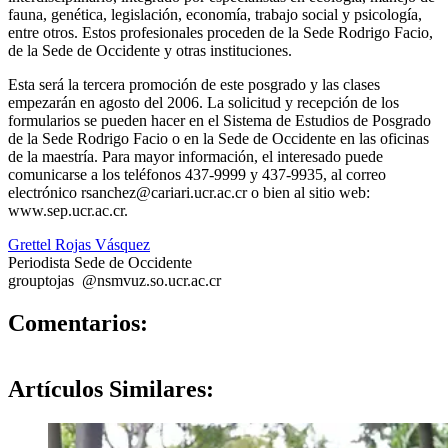
fauna, genética, legislación, economía, trabajo social y psicología,
entre otros. Estos profesionales proceden de la Sede Rodrigo Facio,
de la Sede de Occidente y otras instituciones.
Esta será la tercera promoción de este posgrado y las clases
empezarán en agosto del 2006. La solicitud y recepción de los
formularios se pueden hacer en el Sistema de Estudios de Posgrado
de la Sede Rodrigo Facio o en la Sede de Occidente en las oficinas
de la maestría. Para mayor información, el interesado puede
comunicarse a los teléfonos 437-9999 y 437-9935, al correo
electrónico rsanchez@cariari.ucr.ac.cr o bien al sitio web:
www.sep.ucr.ac.cr.
Grettel Rojas Vásquez
Periodista Sede de Occidente
gro
upto
jas
@ns
mvuz
.so.ucr.ac.cr
0
Comentarios:
Artículos
Similares: