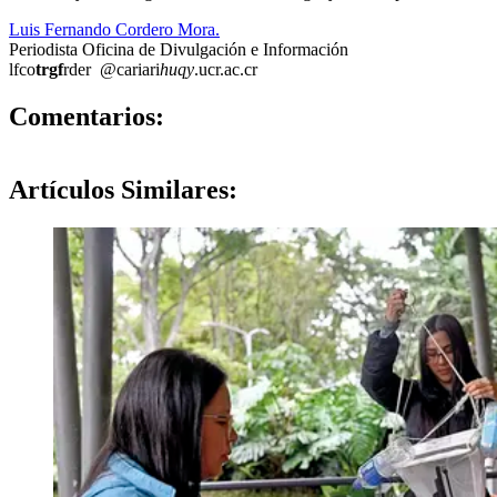
Luis Fernando Cordero Mora.
Periodista Oficina de Divulgación e Información
lfco
trgf
rder
@cariari
huqy
.ucr.ac.cr
0
Comentarios:
Artículos
Similares: